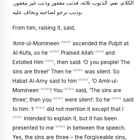
الكلام، نعم، الذنوب ثلاثة، فذنب مغفور وذنب غير مغفور،
وذنب نرجو لصاحبه ونخاف عليه،
From him, raising it, said,
-asws
‘Amir-ul-Momineen
ascended the Pulpit at
-asws
-azwj
Al-Kufa, so he
Praised Allah
and
-azwj
Extolled Him
, then said: ‘O you people! The
-asws
sins are three!’ Then he
was silent. So
-asws
Habat Al-Arny said to him
, ‘O Amir-ul-
-asws
-asws
Momineen
! You
said, ‘The sins are
-asws
-asws
three’, then you
were silent’. So he
said
-asws
-
to him: ‘I
did not mention it except that I
asws
intended to explain it, but it has been
-asws
presented to me
in between the speech.
Yes, the sins are three – the Forgiveable sins,