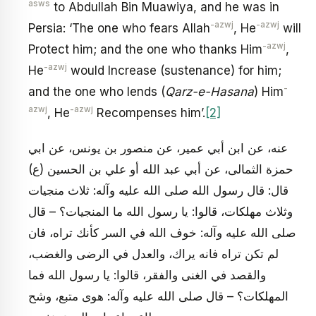
asws
to Abdullah Bin Muawiya, and he was in
-azwj
-azwj
Persia: ‘The one who fears Allah
, He
will
-azwj
Protect him; and the one who thanks Him
,
-azwj
He
would Increase (sustenance) for him;
-
and the one who lends (
Qarz-e-Hasana
) Him
azwj
-azwj
, He
Recompenses him’.
[2]
عنه، عن ابن أبي عمير، عن منصور بن يونس، عن ابي
حمزة الثمالى، عن أبي عبد الله أو علي بن الحسين (ع)
قال: قال رسول الله صلى الله عليه وآله: ثلاث منجيات
وثلاث مهلكات، قالوا: يا رسول الله ما المنجيات؟ – قال
صلى الله عليه وآله: خوف الله في السر كأنك تراه، فان
لم تكن تراه فانه يراك، والعدل في الرضى والغضب،
والقصد في الغنى والفقر، قالوا: يا رسول الله فما
المهلكات؟ – قال صلى الله عليه وآله: هوى متبع، وشح