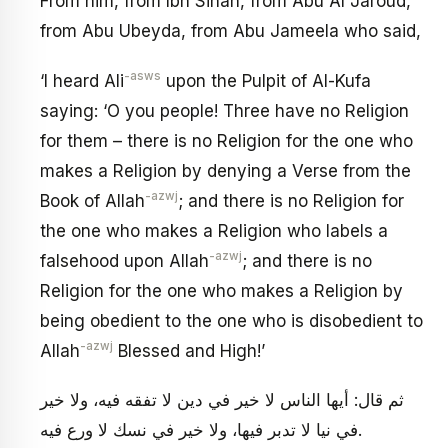
From him, from Ibn Sinan, from Abu Al Jaroud,
from Abu Ubeyda, from Abu Jameela who said,
-asws
‘I heard Ali
upon the Pulpit of Al-Kufa
saying: ‘O you people! Three have no Religion
for them – there is no Religion for the one who
makes a Religion by denying a Verse from the
-azwj
Book of Allah
; and there is no Religion for
the one who makes a Religion who labels a
-azwj
falsehood upon Allah
; and there is no
Religion for the one who makes a Religion by
being obedient to the one who is disobedient to
-azwj
Allah
Blessed and High!’
ثم قال: أيها الناس لا خير في دين لا تفقه فيه، ولا خير
في نيا لا تدبر فيها، ولا خير في نسك لا ورع فيه.