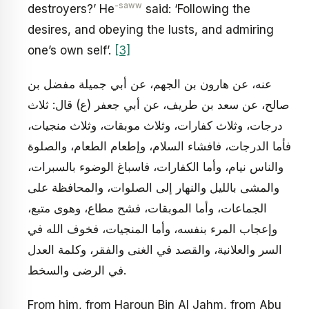
-saww
destroyers?’ He
said: ‘Following the
desires, and obeying the lusts, and admiring
one’s own self’.
[3]
عنه، عن هارون بن الجهم، عن أبي جميلة مفضل بن
صالح، عن سعد بن طريف، عن أبي جعفر (ع) قال: ثلاث
درجات، وثلاث كفارات، وثلاث موبقات، وثلاث منجيات،
فأما الدرجات، فافشاء السلام، وإطعام الطعام، والصلوة
والناس نيام، وأما الكفارات، فاسباغ الوضوء بالسبرات،
والمشى بالليل والنهار إلى الصلوات، والمحافظة على
الجماعات، وأما الموبقات، فشح مطاع، وهوى متبع،
وإعجاب المرء بنفسه، وأما المنجيات، فخوف الله في
السر والعلانية، والقصد في الغنى والفقر، وكلمة العدل
في الرضى والسخط.
From him, from Haroun Bin Al Jahm, from Abu