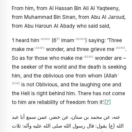
From him, from Al Hassan Bin Ali Al Yaqteeny,
from Muhammad Bin Sinan, from Abu Al Jaroud,
from Abu Haroun Al Abady who said said,
-asws
th
-asws
‘I heard him
(6
Imam
) saying: ‘Three
-asws
-asws
make me
wonder, and three grieve me
.
-asws
So as for those who make me
wonder are –
the seeker of the world and the death is seeking
-
him, and the oblivious one from whom (Allah
azwj
is not Oblivious, and the laughing one and
the Hell is right behind him. There has not come
to him are reliability of freedom from it’.
[7]
عنه، عن محمد بن سنان، عن خضر، عمن سمع أبا عبد
الله (ع) يقول: قال رسول الله صلى الله عليه وآله: ثلاث