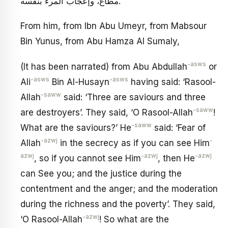
مطاع، وإعجاب المرء بنفسه.
From him, from Ibn Abu Umeyr, from Mabsour
Bin Yunus, from Abu Hamza Al Sumaly,
-asws
(It has been narrated) from Abu Abdullah
or
-asws
-asws
Ali
Bin Al-Husayn
having said: ‘Rasool-
-saww
Allah
said: ‘Three are saviours and three
-saww
are destroyers’. They said, ‘O Rasool-Allah
!
-saww
What are the saviours?’ He
said: ‘Fear of
-azwj
-
Allah
in the secrecy as if you can see Him
azwj
-azwj
-azwj
, so if you cannot see Him
, then He
can See you; and the justice during the
contentment and the anger; and the moderation
during the richness and the poverty’. They said,
-azwj
‘O Rasool-Allah
! So what are the