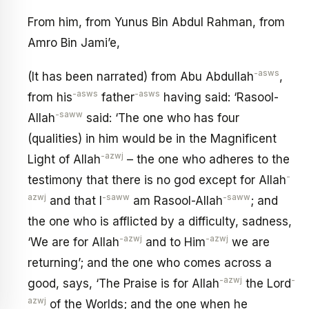
From him, from Yunus Bin Abdul Rahman, from
Amro Bin Jami’e,
-asws
(It has been narrated) from Abu Abdullah
,
-asws
-asws
from his
father
having said: ‘Rasool-
-saww
Allah
said: ‘The one who has four
(qualities) in him would be in the Magnificent
-azwj
Light of Allah
– the one who adheres to the
-
testimony that there is no god except for Allah
azwj
-saww
-saww
and that I
am Rasool-Allah
; and
the one who is afflicted by a difficulty, sadness,
-azwj
-azwj
‘We are for Allah
and to Him
we are
returning’; and the one who comes across a
-azwj
-
good, says, ‘The Praise is for Allah
the Lord
azwj
of the Worlds; and the one when he