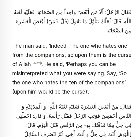
فَقَالَ الرَّجُلُ: أَلَا مَنْ أَبْغَضَ وَاحِداً مِنَ الصَّحَابَةِ، فَعَلَيْهِ لَعْنَةُ
اللَّهِ. قَالَ: لَعَلَّكَ تَتَأَوَّلُ مَا تَقُولُ (قُلْ: فَمَنْ) أَبْغَضَ الْعَشَرَةَ
مِنَ الصَّحَابَةِ
The man said, ‘Indeed! The one who hates one
from the companions, so upon them is the curse
-azwj
of Allah
’. He said, ‘Perhaps you can be
misinterpreted what you were saying. Say, ‘So
the one who hates the ten of the companions’
(upon him would be the curse)’.
فَقَالَ: مَنْ أَبْغَضَ الْعَشَرَةَ فَعَلَيْهِ‏ لَعْنَةُ اللَّهِ- وَ الْمَلائِكَةِ وَ
النَّاسِ أَجْمَعِينَ‏ فَوَثَبَ الرَّجُلُ فَقَبَّلَ رَأْسَهُ، وَ قَالَ: اجْعَلْنِي
فِي حِلٍّ مِمَّا قَذَفْتُكَ‏ بِهِ- مِنَ الرَّفْضِ قَبْلَ الْيَوْمِ. قَالَ:
[الْيَوْمَ‏] أَنْتَ فِي حِلٍّ وَ أَنْتَ أَخِي. ثُمَّ انْصَرَفَ السَّائِلُ