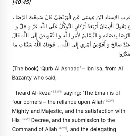
[40:45]
، قرب الإسناد ابْنُ عِيسَى عَنِ الْبَزَنْطِيِّ قَالَ سَمِعْتُ الرِّضَا
ع يَقُولُ‏ الْإِيمَانُ أَرْبَعَةُ أَرْكَانٍ التَّوَكُّلُ عَلَى اللَّهِ عَزَّ وَ جَلَّ وَ
الرِّضَا بِقَضَائِهِ وَ التَّسْلِيمُ لِأَمْرِ اللَّهِ وَ التَّفْوِيضُ إِلَى اللَّهِ قَالَ
عَبْدٌ صَالِحٌ‏ وَ أُفَوِّضُ أَمْرِي إِلَى اللَّهِ‏ … فَوَقاهُ اللَّهُ سَيِّئاتِ ما
مَكَرُوا
(The book) ‘Qurb Al Asnaad’ – Ibn Isa, from Al
Bazanty who said,
-asws
‘I heard Al-Reza
saying: ‘The Eman is of
-azwj
four corners – the reliance upon Allah
Mighty and Majestic, and the satisfaction with
-azwj
His
Decree, and the submission to the
-azwj
Command of Allah
, and the delegating