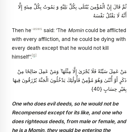
ثُمَّ قَالَ إِنَّ الْمُؤْمِنَ يُبْتَلَى بِكُلِّ بَلِيَّةٍ وَ يَمُوتُ بِكُلِّ مِيتَةٍ إِلَّا
أَنَّهُ لَا يَقْتُلُ نَفْسَهُ‏
-asws
Then he
said: ‘The
Momin
could be afflicted
with every affliction, and he could be dying with
every death except that he would not kill
[6]
himself’’.
مَنْ عَمِلَ سَيِّئَةً فَلَا يُجْزَىٰ إِلَّا مِثْلَهَا ۖ وَمَنْ عَمِلَ صَالِحًا مِنْ
ذَكَرٍ أَوْ أُنْثَىٰ وَهُوَ مُؤْمِنٌ فَأُولَٰئِكَ يَدْخُلُونَ الْجَنَّةَ يُرْزَقُونَ فِيهَا
بِغَيْرِ حِسَابٍ {40}
One who does evil deeds, so he would not be
Recompensed except for its like, and one who
does righteous deeds, from male or female, and
he is a Momin, they would be entering the