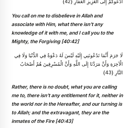
أَدْعُوكُمْ إِلَى الْعَزِيزِ الْغَفَّارِ {42}
You call on me to disbelieve in Allah and
associate with Him, what there isn’t any
knowledge of it with me, and I call you to the
Mighty, the Forgiving [40:42]
لَا جَرَمَ أَنَّمَا تَدْعُونَنِي إِلَيْهِ لَيْسَ لَهُ دَعْوَةٌ فِي الدُّنْيَا وَلَا فِي
الْآخِرَةِ وَأَنَّ مَرَدَّنَا إِلَى اللَّهِ وَأَنَّ الْمُسْرِفِينَ هُمْ أَصْحَابُ
النَّارِ {43}
Rather, there is no doubt, what you are calling
me to, there isn’t any entitlement for it, neither in
the world nor in the Hereafter, and our turning is
to Allah; and the extravagant, they are the
inmates of the Fire [40:43]