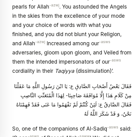
-azwj
pearls for Allah
. You astounded the Angels
in the skies from the excellence of your mode
and your choice of words with what you
finished, and you did not blunt your Religion,
-azwj
-asws
and Allah
Increased among our
adversaries, gloom upon gloom, and Veiled from
-asws
them the intended impersonators of our
cordiality in their
Taqiyya
(dissimulation)’.
فَقَالَ بَعْضُ أَصْحَابِ الصَّادِقِ ع: يَا ابْنَ رَسُولِ اللَّهِ مَا عَقَلْنَا
مِنْ كَلَامِ هَذَا إِلَّا مُوَافَقَةَ صَاحِبِنَا- لِهَذَا الْمُتَعَنِّتِ النَّاصِبِ
فَقَالَ الصَّادِقُ ع: لَئِنْ كُنْتُمْ لَمْ تَفْهَمُوا مَا عَنَى فَقَدْ فَهِمْنَاهُ
نَحْنُ، وَ قَدْ شَكَرَ اللَّهُ لَهُ
-asws
So, one of the companions of Al-Sadiq
said:
-asws
-saww