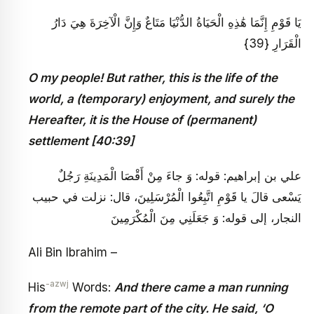
يَا قَوْمِ إِنَّمَا هَٰذِهِ الْحَيَاةُ الدُّنْيَا مَتَاعٌ وَإِنَّ الْآخِرَةَ هِيَ دَارُ
الْقَرَارِ {39}
O my people! But rather, this is the life of the
world, a (temporary) enjoyment, and surely the
Hereafter, it is the House of (permanent)
settlement [40:39]
علي بن إبراهيم: قوله: وَ جاءَ مِنْ أَقْصَا الْمَدِينَةِ رَجُلٌ
يَسْعى قالَ يا قَوْمِ اتَّبِعُوا الْمُرْسَلِينَ، قال: نزلت في حبيب
النجار، إلى قوله: وَ جَعَلَنِي مِنَ الْمُكْرَمِينَ
Ali Bin Ibrahim –
-azwj
His
Words:
And there came a man running
from the remote part of the city. He said, ‘O