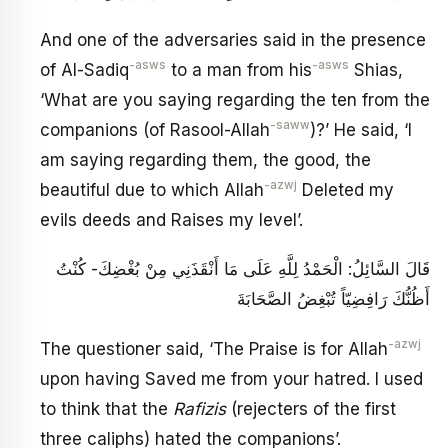
And one of the adversaries said in the presence
-asws
-asws
of Al-Sadiq
to a man from his
Shias,
‘What are you saying regarding the ten from the
-saww
companions (of Rasool-Allah
)?’ He said, ‘I
am saying regarding them, the good, the
-azwj
beautiful due to which Allah
Deleted my
evils deeds and Raises my level’.
قَالَ السَّائِلُ: الْحَمْدُ لِلَّهِ عَلَى مَا أَنْقَذَنِي مِنْ بُغْضِكَ- كُنْتُ
أَظُنُّكَ رَافِضِيّاً تُبْغِضُ الصَّحَابَةَ
-azwj
The questioner said, ‘The Praise is for Allah
upon having Saved me from your hatred. I used
to think that the
Rafizis
(rejecters of the first
three caliphs) hated the companions’.