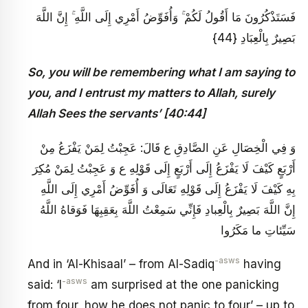
فَسَتَذْكُرُونَ مَا أَقُولُ لَكُمْ ۚ وَأُفَوِّضُ أَمْرِي إِلَى اللَّهِ ۚ إِنَّ اللَّهَ
بَصِيرٌ بِالْعِبَادِ {44}
So, you will be remembering what I am saying to
you, and I entrust my matters to Allah, surely
Allah Sees the servants’ [40:44]
وَ فِي الْخِصَالِ‏ عَنِ الصَّادِقِ ع قَالَ: عَجِبْتُ لِمَنْ يَفْزَعُ مِنْ
أَرْبَعٍ كَيْفَ لَا يَفْزَعُ إِلَى أَرْبَعٍ إِلَى قَوْلِهِ ع وَ عَجِبْتُ لِمَنْ مُكِرَ
بِهِ كَيْفَ لَا يَفْزَعُ إِلَى قَوْلِهِ تَعَالَى‏ وَ أُفَوِّضُ أَمْرِي إِلَى اللَّهِ
إِنَّ اللَّهَ بَصِيرٌ بِالْعِبادِ فَإِنِّي سَمِعْتُ اللَّهَ بِعَقِبِهَا فَوَقاهُ اللَّهُ
سَيِّئاتِ ما مَكَرُوا
-asws
And in ‘Al-Khisaal’ – from Al-Sadiq
having
-asws
said: ‘I
am surprised at the one panicking
from four, how he does not panic to four’ – up to