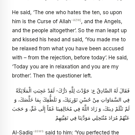
He said, ‘The one who hates the ten, so upon
-azwj
him is the Curse of Allah
, and the Angels,
and the people altogether’. So the man leapt up
and kissed his head and said, ‘You made me to
be relaxed from what you have been accused
with – from the rejection, before today’. He said,
‘Today you are in relaxation and you are my
brother’. Then the questioner left.
فَقَالَ لَهُ الصَّادِقُ ع: جَوَّدْتَ لِلَّهِ دَرُّكَ- لَقَدْ عَجِبَتِ الْمَلَائِكَةُ
فِي السَّمَاوَاتِ مِنْ حُسْنِ تَوْرِيَتِكَ، وَ تَلَطُّفِكَ‏ بِمَا خَلَّصَكَ، وَ
لَمْ تَثْلَمْ دِينَكَ، وَ زَادَ اللَّهُ فِي مُخَالِفِينَا غَمّاً إِلَى غَمٍّ، وَ حَجَبَ
عَنْهُمْ مُرَادَ مُنْتَحِلِي مَوَدَّتِنَا فِي تَقِيَّتِهِمْ
-asws
Al-Sadiq
said to him: ‘You perfected the