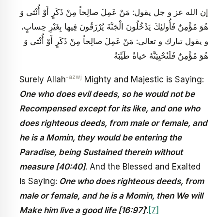
إن الله عز و جل يقول: مَنْ عَمِلَ صالِحاً مِنْ ذَكَرٍ أَوْ أُنْثى وَ
هُوَ مُؤْمِنٌ فَأُولئِكَ يَدْخُلُونَ الْجَنَّةَ يُرْزَقُونَ فِيها بِغَيْرِ حِسابٍ،
و يقول تبارك و تعالى: مَنْ عَمِلَ صالِحاً مِنْ ذَكَرٍ أَوْ أُنْثى وَ
هُوَ مُؤْمِنٌ فَلَنُحْيِيَنَّهُ حَياةً طَيِّبَةً
-azwj
Surely Allah
Mighty and Majestic is Saying:
One who does evil deeds, so he would not be
Recompensed except for its like, and one who
does righteous deeds, from male or female, and
he is a Momin, they would be entering the
Paradise, being Sustained therein without
measure [40:40]
. And the Blessed and Exalted
is Saying:
One who does righteous deeds, from
male or female, and he is a Momin, then We will
Make him live a good life [16:97]
’.
[7]