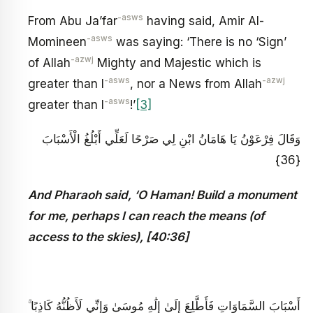
-asws
From Abu Ja’far
having said, Amir Al-
-asws
Momineen
was saying: ‘There is no ‘Sign’
-azwj
of Allah
Mighty and Majestic which is
-asws
-azwj
greater than I
, nor a News from Allah
-asws
greater than I
!’
[3]
وَقَالَ فِرْعَوْنُ يَا هَامَانُ ابْنِ لِي صَرْحًا لَعَلِّي أَبْلُغُ الْأَسْبَابَ
{36}
And Pharaoh said, ‘O Haman! Build a monument
for me, perhaps I can reach the means (of
access to the skies), [40:36]
أَسْبَابَ السَّمَاوَاتِ فَأَطَّلِعَ إِلَىٰ إِلَٰهِ مُوسَىٰ وَإِنِّي لَأَظُنُّهُ كَاذِبًا ۚ