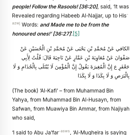
people! Follow the Rasools! [36:20]
, said, ‘It was
-
Revealed regarding Habeeb Al-Najjar, up to His
azwj
Words:
and Made me to be from the
honoured ones!’ [36:27]
’.
[5]
الكافي عَنْ مُحَمَّدِ بْنِ يَحْيَى عَنْ مُحَمَّدِ بْنِ الْحُسَيْنِ عَنْ
صَفْوَانَ عَنْ مُعَاوِيَةَ بْنِ عَمَّارٍ عَنْ نَاجِيَةَ قَالَ: قُلْتُ لِأَبِي
جَعْفَرٍ ع إِنَّ الْمُغِيرَةَ يَقُولُ إِنَّ الْمُؤْمِنَ لَا يُبْتَلَى بِالْجُذَامِ وَ لَا
بِالْبَرَصِ وَ لَا بِكَذَا وَ لَا بِكَذَا
(The book) ‘Al-Kafi’ – from Muhammad Bin
Yahya, from Muhammad Bin Al-Husayn, from
Safwan, from Muawiya Bin Ammar, from Najiyah
who said,
-asws
‘I said to Abu Ja’far
, ‘Al-Mugheira is saying