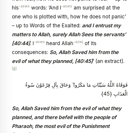
-asws
-asws
his
words: ‘And I
am surprised at the
one who is plotted with, how he does not panic’
– up to Words of the Exalted:
and I entrust my
matters to Allah, surely Allah Sees the servants’
-asws
-azwj
[40:44]
. I
heard Allah
of its
consequences:
So, Allah Saved him from the
evil of what they planned, [40:45]
’ (an extract).
[9]
فَوَقَاهُ اللَّهُ سَيِّئَاتِ مَا مَكَرُوا ۖ وَحَاقَ بِآلِ فِرْعَوْنَ سُوءُ
الْعَذَابِ {45}
So, Allah Saved him from the evil of what they
planned, and there befell with the people of
Pharaoh, the most evil of the Punishment