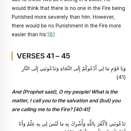
would think that there is no one in the Fire being
Punished more severely than him. However,
there would be no Punishment in the Fire more
easier than his’.
[8]
VERSES 41 – 45
وَيَا قَوْمِ مَا لِي أَدْعُوكُمْ إِلَى النَّجَاةِ وَتَدْعُونَنِي إِلَى النَّارِ
{41}
And (Prophet said), O my people! What is the
matter, I call you to the salvation and (but) you
are calling me to the Fire? [40:41]
تَدْعُونَنِي لِأَكْفُرَ بِاللَّهِ وَأُشْرِكَ بِهِ مَا لَيْسَ لِي بِهِ عِلْمٌ وَأَنَا