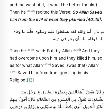
and the west of it, it would be better for him).
-asws
Then he
recited this Verse:
So Allah Saved
him from the evil of what they planned [40:45]
’.
ثم قال: أما والله لقد تسلطوا عليه وقتلوه، فأما ما وقاه
الله فوقاه الله أن يعتو في دينه
-asws
-azwj
Then he
said: ‘But, by Allah
! And they
had overcome upon him and they killed him, so
-azwj
-
as for what Allah
Saved, (was that) Allah
azwj
Saved him from transgressing in his
Religion’.
[12]
وَ قَالَ بَعْضُ الْمُخَالِفِينَ‏ بِحَضْرَةِ الصَّادِقِ ع لِرَجُلٍ مِنَ
الشِّيعَةِ: مَا تَقُولُ فِي الْعَشَرَةِ مِنَ الصَّحَابَةِ قَالَ: أَقُولُ فِيهِمُ
الْخَيْرَ الْجَمِيلَ‏ الَّذِي يَحُطُّ اللَّهُ بِهِ سَيِّئَاتِي وَ يَرْفَعُ بِهِ دَرَجَاتِي