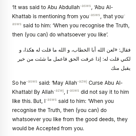
-asws
‘It was said to Abu Abdullah
, ‘Abu Al-
-asws
-
Khattab is mentioning from you
, that you
asws
said to him: ‘When you recognise the Truth,
then (you can) do whatsoever you like’.
فقال: «لعن الله أبا الخطاب، و الله ما قلت له هكذا، و
لكني قلت له: إذا عرفت الحق فاعمل ما شئت من خير
يقبل منك
-asws
-azwj
So he
said: ‘May Allah
Curse Abu Al-
-azwj
-asws
Khattab! By Allah
, I
did not say it to him
-asws
like this. But, I
said to him: ‘When you
recognise the Truth, then (you can) do
whatsoever you like from the good deeds, they
would be Accepted from you.