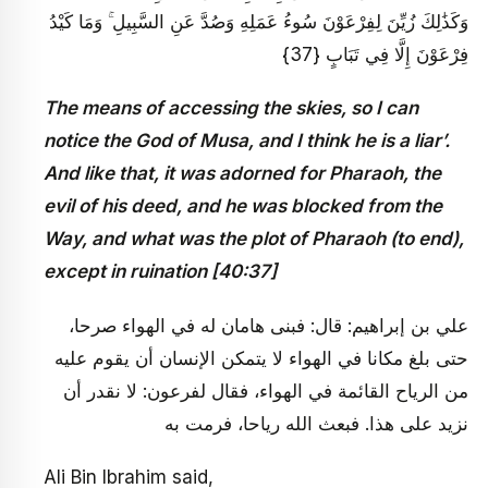
وَكَذَٰلِكَ زُيِّنَ لِفِرْعَوْنَ سُوءُ عَمَلِهِ وَصُدَّ عَنِ السَّبِيلِ ۚ وَمَا كَيْدُ
فِرْعَوْنَ إِلَّا فِي تَبَابٍ {37}
The means of accessing the skies, so I can
notice the God of Musa, and I think he is a liar’.
And like that, it was adorned for Pharaoh, the
evil of his deed, and he was blocked from the
Way, and what was the plot of Pharaoh (to end),
except in ruination [40:37]
علي بن إبراهيم: قال: فبنى هامان له في الهواء صرحا،
حتى بلغ مكانا في الهواء لا يتمكن الإنسان أن يقوم عليه
من الرياح القائمة في الهواء، فقال لفرعون: لا نقدر أن
نزيد على هذا. فبعث الله رياحا، فرمت به
Ali Bin Ibrahim said,