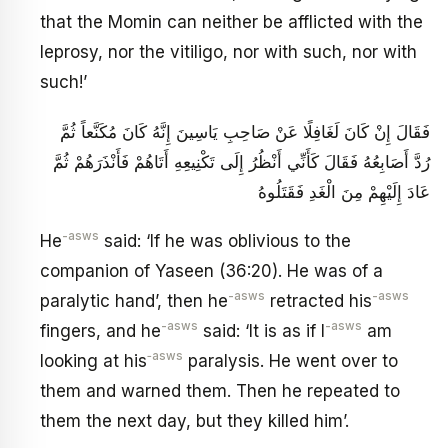
that the Momin can neither be afflicted with the
leprosy, nor the vitiligo, nor with such, nor with
such!’
فَقَالَ إِنْ كَانَ لَغَافِلًا عَنْ صَاحِبِ يَاسِينَ إِنَّهُ كَانَ مُكَنَّعاً ثُمَّ
رُدَّ أَصَابِعُهُ فَقَالَ كَأَنِّي أَنْظُرُ إِلَى تَكْنِيعِهِ أَتَاهُمْ فَأَنْذَرَهُمْ ثُمَّ
عَادَ إِلَيْهِمْ مِنَ الْغَدِ فَقَتَلُوهُ
-asws
He
said: ‘If he was oblivious to the
companion of Yaseen (36:20). He was of a
-asws
-asws
paralytic hand’, then he
retracted his
-asws
-asws
fingers, and he
said: ‘It is as if I
am
‑asws
looking at his
paralysis. He went over to
them and warned them. Then he repeated to
them the next day, but they killed him’.