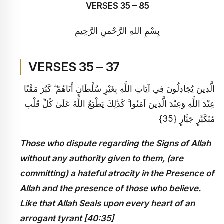
VERSES 35 – 85
بِسْمِ اللهِ الرَّحْمنِ الرَّحِيمِ
VERSES 35 – 37
الَّذِينَ يُجَادِلُونَ فِي آيَاتِ اللَّهِ بِغَيْرِ سُلْطَانٍ أَتَاهُمْ ۖ كَبُرَ مَقْتًا
عِنْدَ اللَّهِ وَعِنْدَ الَّذِينَ آمَنُوا ۚ كَذَٰلِكَ يَطْبَعُ اللَّهُ عَلَىٰ كُلِّ قَلْبِ
مُتَكَبِّرٍ جَبَّارٍ {35}
Those who dispute regarding the Signs of Allah
without any authority given to them, (are
committing) a hateful atrocity in the Presence of
Allah and the presence of those who believe.
Like that Allah Seals upon every heart of an
arrogant tyrant [40:35]