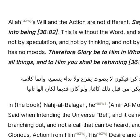
-azwj
Allah
’s Will and the Action are not different,
Say
into being [36:82]
. This is without the Word, and
not by speculation, and not by thinking, and not b
has no moods.
Therefore Glory be to Him in Who
all things, and to Him you shall be returning [36
: كن فيكون لا بصوت يفرع ولا نداء يسمع، وانما كلامه
-asws
In (the book) Nahj-al-Balagah, he
(Amir Al-M
Said when Intending the Universe “Be!”, and it cam
branching out, and not a call that can be heard, and
-azwj
-azwj
Glorious, Action from Him
, His
Desire and t