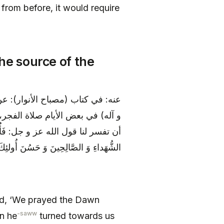
 from before, it would require
the source of the
عنه: في كتاب (مصباح الأنوار): ع
و آله) في بعض الأيام صلاة الفجر،
أن تفسر لنا قول الله عز و جل: فَأُولئِكَ مَعَ ا
الشُّهَداءِ وَ الصَّالِحِينَ وَ حَسُنَ أُولئِكَ 
aid, ‘We prayed the Dawn
-saww
en he
turned towards us