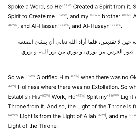
-azwj
Spoke a Word, so He
Created a Spirit from it. 
-saww
-saww
-asws
Spirit to Create me
, and my
brother
A
asws
-asws
-asws
, and Al-Hassan
, and Al-Husayn
.
 حين لا تقديس، فلما أراد الله تعالى أن ينشئ الصنعة
فنور العرش من نوري، و نوري من نور الله، و نوري
-asws
-azwj
So we
Glorified Him
when there was no Glor
azwj
Holiness where there was no Extollation. So w
-azwj
-azwj
-saww
Establish His
Work, He
Split my
Light 
Throne from it. And so, the Light of the Throne is
saww
-azwj
-sa
Light is from the Light of Allah
, and my
Light of the Throne.