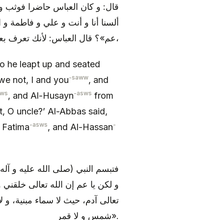
قال: و كان العباس حاضرا فوثب و:
ألسنا أنا و أنت و علي و فاطمة و
عم»؟ قال العباس: لأنك تعرف بعلي و فاطمة و الحسن و الحسين دوننا،
so he leapt up and seated
-saww
we not, I and you
, and
sws
-asws
, and Al-Husayn
from
t, O uncle?’ Al-Abbas said,
-asws
-
 Fatima
, and Al-Hassan
فتبسم النبي (صلى الله عليه و آل،
و لكن يا عم إن الله تعالى خلقني
تعالى آدم، حيث لا سماء مبنية، و لا 
شمس و لا قمر».