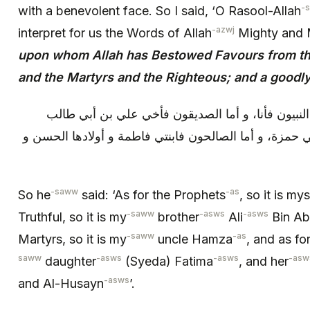
-
with a benevolent face. So I said, ‘O Rasool-Allah
-azwj
interpret for us the Words of Allah
Mighty and 
upon whom Allah has Bestowed Favours from the
and the Martyrs and the Righteous; and a goodl
 النبيون فأنا، و أما الصديقون فأخي علي بن أبي طالب
( حمزة، و أما الصالحون فابنتي فاطمة و أولادها الحسن و
-saww
-as
So he
said: ‘As for the Prophets
, so it is mys
-saww
-asws
-asws
Truthful, so it is my
brother
Ali
Bin Ab
-saww
-as
Martyrs, so it is my
uncle Hamza
, and as fo
saww
-asws
-asws
-asw
daughter
(Syeda) Fatima
, and her
-asws
and Al-Husayn
’.