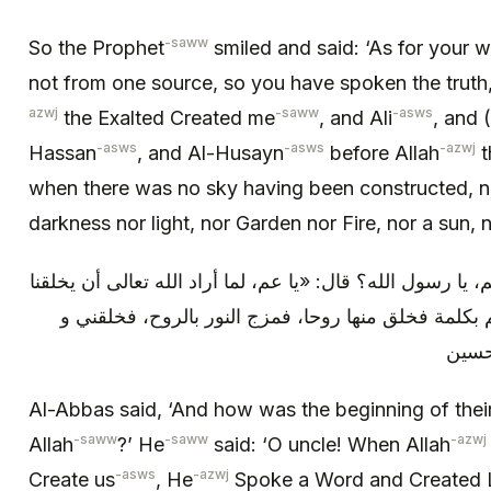
-saww
So the Prophet
smiled and said: ‘As for your w
not from one source, so you have spoken the truth, 
azwj
-saww
-asws
the Exalted Created me
, and Ali
, and 
-asws
-asws
-azwj
Hassan
, and Al-Husayn
before Allah
t
when there was no sky having been constructed, nor
darkness nor light, nor Garden nor Fire, nor a sun, 
يا رسول الله؟ قال: «يا عم، لما أراد الله تعالى أن يخلقنا
م بكلمة فخلق منها روحا، فمزج النور بالروح، فخلقني و
Al-Abbas said, ‘And how was the beginning of thei
-saww
-saww
-azwj
Allah
?’ He
said: ‘O uncle! When Allah
-asws
-azwj
Create us
, He
Spoke a Word and Created L