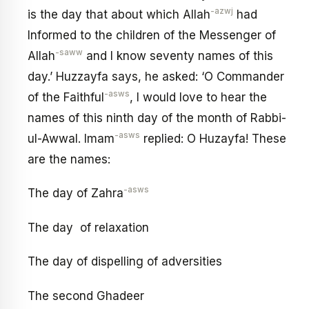
-azwj
is the day that about which Allah
had
Informed to the children of the Messenger of
-saww
Allah
and I know seventy names of this
day.’ Huzzayfa says, he asked: ‘O Commander
-asws
of the Faithful
, I would love to hear the
names of this ninth day of the month of Rabbi-
-asws
ul-Awwal. Imam
replied: O Huzayfa! These
are the names:
-asws
The day of Zahra
The day of relaxation
The day of dispelling of adversities
The second Ghadeer