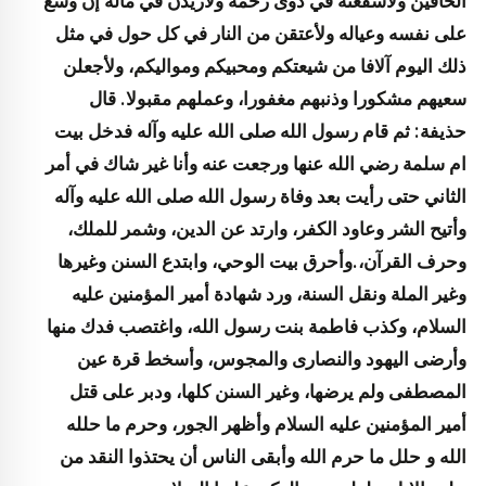
الحافين ولأشفعنه في ذوى رحمه ولأزيدن في ماله إن وسع
على نفسه وعياله ولأعتقن من النار في كل حول في مثل
ذلك اليوم آلافا من شيعتكم ومحبيكم ومواليكم، ولأجعلن
سعيهم مشكورا وذنبهم مغفورا، وعملهم مقبولا. قال
حذيفة: ثم قام رسول الله صلى الله عليه وآله فدخل بيت
ام سلمة رضي الله عنها ورجعت عنه وأنا غير شاك في أمر
الثاني حتى رأيت بعد وفاة رسول الله صلى الله عليه وآله
وأتيح الشر وعاود الكفر، وارتد عن الدين، وشمر للملك،
وحرف القرآن،
.
وأحرق بيت الوحي، وابتدع السنن وغيرها
وغير الملة ونقل السنة، ورد شهادة أمير المؤمنين عليه
السلام، وكذب فاطمة بنت رسول الله، واغتصب فدك منها
وأرضى اليهود والنصارى والمجوس، وأسخط قرة عين
المصطفى ولم يرضها، وغير السنن كلها، ودبر على قتل
أمير المؤمنين عليه السلام وأظهر الجور، وحرم ما حلله
الله و
حلل ما حرم الله وأبقى الناس أن يحتذوا النقد من