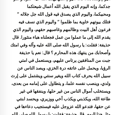
جدكما، وإنه اليوم الذي يقبل الله أعمال شيعتكما
ومحبيكما، واليوم الذي يصدق فيه قول الله جل جلاله ”
فتلك بيوتهم خاوية بما ظلموا ” واليوم الذي نسف فيه
فرعون أهل البيت وظالمهم وغاصبهم حقهم، واليوم الذي
يقدم الله إلى ما عملوا من عمل فجعلناه هباء منثورا. قال
حذيفة: فقلت: يا رسول الله صلى الله عليه وآله وفي امتك
وأصحابك من ينتهك هذه المحارم ؟ قال: نعم يا حذيفة
جبت من المنافقين يرتاس عليهم، ويستعمل في امتي
الرؤيا، ويحمل على عاتقه درة الخزي، ويصد الناس عن
سبيل الله يحرف كتاب الله ويغير سنتي ويشتمل على إرث
ولدي، وينصب نفسه علما، و يتطاول على إمامه من بعدى،
ويستخلب أموال الناس من غير حلها، وينفقها في غير
طاعة الله، ويكذبني ويكذب أخي ووزيري، ويحسد ابنتي
عن حقها، فتدعو الله عزوجل عليه فيستجيب دعاءها في
مثل هذا اليوم. قال حذيفة: فقلت: يا رسول الله صلى الله