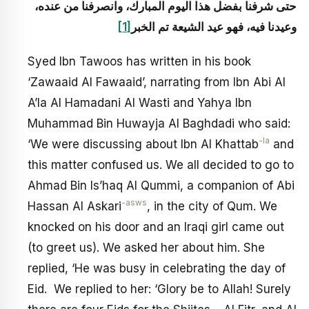
حتى شرفنا بفضل هذا اليوم المبارك، وانصرفنا من عنده،
وعيدنا فيه، فهو عيد الشيعة تم الخبر
[1]
Syed Ibn Tawoos has written in his book
‘Zawaaid Al Fawaaid’, narrating from Ibn Abi Al
A’la Al Hamadani Al Wasti and Yahya Ibn
Muhammad Bin Huwayja Al Baghdadi who said:
-la
‘We were discussing about Ibn Al Khattab
and
this matter confused us. We all decided to go to
Ahmad Bin Is’haq Al Qummi, a companion of Abi
-asws
Hassan Al Askari
, in the city of Qum. We
knocked on his door and an Iraqi girl came out
(to greet us). We asked her about him. She
replied, ‘He was busy in celebrating the day of
Eid. We replied to her: ‘Glory be to Allah! Surely