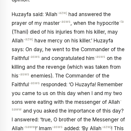
-azwj
Huzayfa said: ‘Allah
had answered the
-asws
-la
prayer of my master
, when the hypocrite
(Thani) died of his injuries from his killer, may
-azwj
Allah
have mercy on his killer.’ Huzayfa
says: On day, he went to the Commander of the
-asws
-asws
Faithful
and congratulated him
on the
killing and the revenge (which was taken from
-asws
his
enemies). The Commander of the
-asws
Faithful
responded: ‘O Huzayfa! Remember
you came to us on this day when I and my two
-
sons were eating with the messenger of Allah
saww
and you asked the importance of this day?
I answered: ‘true, O brother of the Messenger of
-saww
-asws
-azwj
Allah
!’ Imam
added: ‘By Allah
! This