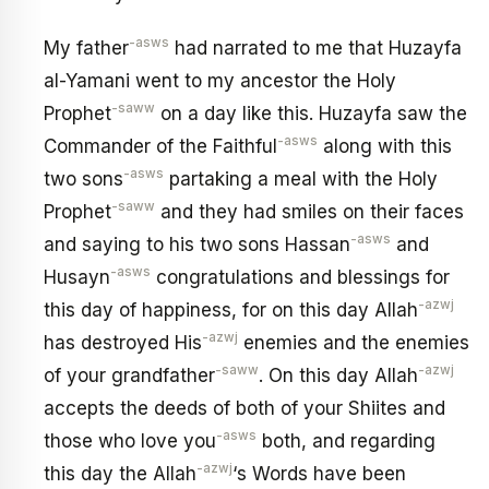
-asws
My father
had narrated to me that Huzayfa
al-Yamani went to my ancestor the Holy
-saww
Prophet
on a day like this. Huzayfa saw the
-asws
Commander of the Faithful
along with this
-asws
two sons
partaking a meal with the Holy
-saww
Prophet
and they had smiles on their faces
-asws
and saying to his two sons Hassan
and
-asws
Husayn
congratulations and blessings for
-azwj
this day of happiness, for on this day Allah
-azwj
has destroyed His
enemies and the enemies
-saww
-azwj
of your grandfather
. On this day Allah
accepts the deeds of both of your Shiites and
-asws
those who love you
both, and regarding
-azwj
this day the Allah
‘s Words have been