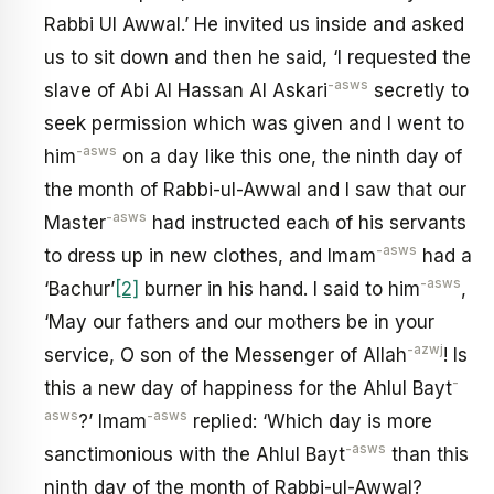
Rabbi Ul Awwal.’ He invited us inside and asked
us to sit down and then he said, ‘I requested the
-asws
slave of Abi Al Hassan Al Askari
secretly to
seek permission which was given and I went to
-asws
him
on a day like this one, the ninth day of
the month of Rabbi-ul-Awwal and I saw that our
-asws
Master
had instructed each of his servants
-asws
to dress up in new clothes, and Imam
had a
-asws
‘Bachur’
[2]
burner in his hand. I said to him
,
‘May our fathers and our mothers be in your
-azwj
service, O son of the Messenger of Allah
! Is
-
this a new day of happiness for the Ahlul Bayt
asws
-asws
?’ Imam
replied: ‘Which day is more
-asws
sanctimonious with the Ahlul Bayt
than this
ninth day of the month of Rabbi-ul-Awwal?