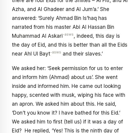
there are four Eids for the Shiites – Al Fitr, and Al
Azha, and Al Ghadeer and Al Jum’a.’ She
answered: ‘Surely Ahmad Bin Is’haq has
narrated from his master Abi Al Hassan Bin
-asws
Muhammad Al Askari
, indeed, this day is
the day of Eid, and this is better than all the Eids
-asws
near Ahl Ul Bayt
and their slaves.’
We asked her: ‘Seek permission for us to enter
and inform him (Ahmad) about us’. She went
inside and informed him. He came out looking
happy, scented with musk, wiping his face with
an apron. We asked him about this. He said,
‘Don’t you know it? I have bathed for this Eid.’
We asked him to first (tell us) if it was a day of
Eid? He replied, ‘Yes! This is the ninth day of