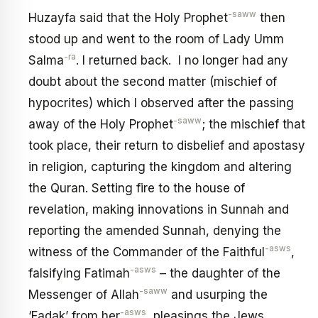
-saww
Huzayfa said that the Holy Prophet
then
stood up and went to the room of Lady Umm
-ra
Salma
. I returned back. I no longer had any
doubt about the second matter (mischief of
hypocrites) which I observed after the passing
-saww
away of the Holy Prophet
; the mischief that
took place, their return to disbelief and apostasy
in religion, capturing the kingdom and altering
the Quran. Setting fire to the house of
revelation, making innovations in Sunnah and
reporting the amended Sunnah, denying the
-asws
witness of the Commander of the Faithful
,
-asws
falsifying Fatimah
– the daughter of the
-saww
Messenger of Allah
and usurping the
-asws
‘Fadak’ from her
, pleasings the Jews,