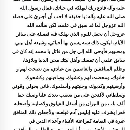
عليه وآله فادع ربك ليهلكه في حياتك، فقال رسول الله
صلى الله عليه وآله: يا حذيفة لا احب أن أجترئ على قضاء
الله عزوجل لما قد سبق في علمه، لكن سألت الله
عزوجل أن يجعل لليوم الذي يهلكه فيه فضيلة على سائر
الأيام، ليكون ذلك سنة يستن بها أحبائي، وشيعة أهل بيتي
ومحبيهم فأوحى الله إلى جل من قائل يا محمد إنه كان في
سابق علمي أن تمسك وأهل بيتك محن الدنيا وبلاؤها،
وظلم المنافقين والغاصبين من عبادي، من نصحت لهم و
خانوك، ومحضت لهم وغشوك، وصافيتهم وكشحوك،
وأرضيتهم وكذبوك، وجنيتهم وأسلموك، فانى بحولي وقوتي
وسلطاني لأفتحن على من يغصب بعدك عليا وصيك حقا
ألف باب من النيران من أسفل الفيلوق ولاصلينه وأصحابه
قعرا يشرف عليه إبليس آدم فيلعنه، ولأجعلن ذلك المنافق
عبرة في القيامة كفراعنة الأنبياء وأعداء الدين في
المحشر، ولأحشرنهم وأولياءهم وجميع الظلمة والمنافقين