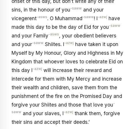
onset of this day, but don’t write any of their
-saww
sins, in the honour of you
and your
-asws
-saww
-azwj
vicegerent
. O Muhammad
! I
have
-saww
made this day to be the day of Eid for you
-asws
and your Family
, your obedient believers
-saww
-azwj
and your
Shiites. I
have taken it upon
Myself by My Honour, Glory and Highness in My
Kingdom that whoever loves to celebrate Eid on
-azwj
this day I
will increase their reward and
intercede for them with My Mercy and increase
their wealth and children, save them from the
punishment of the fire on the Promised Day and
-
forgive your Shiites and those that love you
saww
-azwj
and your slaves, I
thank them, forgive
their sins and accept their deeds.’