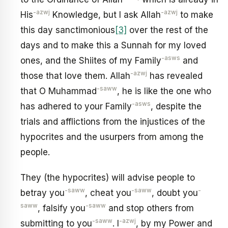
-azwj
-azwj
His
Knowledge, but I ask Allah
to make
this day sanctimonious
[3]
over the rest of the
days and to make this a Sunnah for my loved
-asws
ones, and the Shiites of my Family
and
-azwj
those that love them. Allah
has revealed
-saww
that O Muhammad
, he is like the one who
-asws
has adhered to your Family
, despite the
trials and afflictions from the injustices of the
hypocrites and the usurpers from among the
people.
They (the hypocrites) will advise people to
-saww
-saww
-
betray you
, cheat you
, doubt you
saww
-saww
, falsify you
and stop others from
-saww
-azwj
submitting to you
. I
, by my Power and