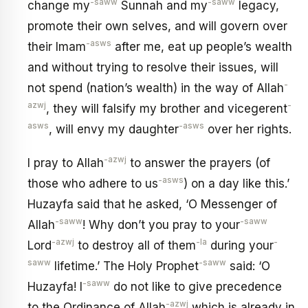
-saww
-saww
change my
Sunnah and my
legacy,
promote their own selves, and will govern over
-asws
their Imam
after me, eat up people’s wealth
and without trying to resolve their issues, will
-
not spend (nation’s wealth) in the way of Allah
azwj
-
, they will falsify my brother and vicegerent
asws
-asws
, will envy my daughter
over her rights.
-azwj
I pray to Allah
to answer the prayers (of
-asws
those who adhere to us
) on a day like this.’
Huzayfa said that he asked, ‘O Messenger of
-saww
-saww
Allah
! Why don’t you pray to your
-azwj
-la
-
Lord
to destroy all of them
during your
saww
-saww
lifetime.’ The Holy Prophet
said: ‘O
-saww
Huzayfa! I
do not like to give precedence
-azwj
to the Ordinance of Allah
which is already in