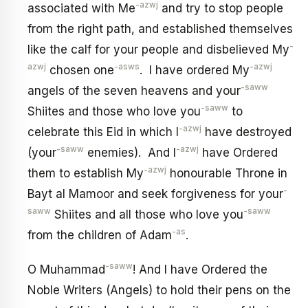
-azwj
associated with Me
and try to stop people
from the right path, and established themselves
-
like the calf for your people and disbelieved My
azwj
-asws
-azwj
chosen one
. I have ordered My
-saww
angels of the seven heavens and your
-saww
Shiites and those who love you
to
-azwj
celebrate this Eid in which I
have destroyed
-saww
-azwj
(your
enemies). And I
have Ordered
-azwj
them to establish My
honourable Throne in
-
Bayt al Mamoor and seek forgiveness for your
saww
-saww
Shiites and all those who love you
-as
from the children of Adam
.
-saww
O Muhammad
! And I have Ordered the
Noble Writers (Angels) to hold their pens on the