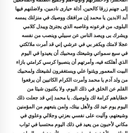
إلى جهنم زرقا كالحين، أذلة حيارى نادمين، ولاضلنهم فيها
أبد الابدين
يا محمد إن مرافقك ووصيك في منزلتك يمسه
البلوى، من فرعونه وغاصبه الذي يجترئ ويبدل كلامي
ويشرك بى ويصد الناس عن سبيلي وينصب من نفسه
عجلا لامتك ويكفر بي في عرشي إني قد أمرت ملائكتي
في سبع سمواتي وشيعتك ومحبيك أن يعيدوا في اليوم
الذي أهلكته فيه، وأمرتهم أن ينصبوا كرسي كرامتي بازاء
البيت المعمور ويثنوا علي ويستغفرون لشيعتك ولمحبيك
من ولد آدم يا محمد وأمرت الكرام الكاتبين أن يرفعوا
القلم عن الخلق في ذلك اليوم، ولا يكتبون شيئا من
خطاياهم كرامة لك ولوصيك. يا محمد إني قد جعلت ذلك
اليوم يوم عيد لك ولأهل بيتك، ولمن يتبعهم من المؤمنين
وشيعتهم، وآليت على نفسي بعزتي وجلالي وعلوي في
مكاني لأحبون من يعيد في ذلك اليوم محتسبا في ثواب