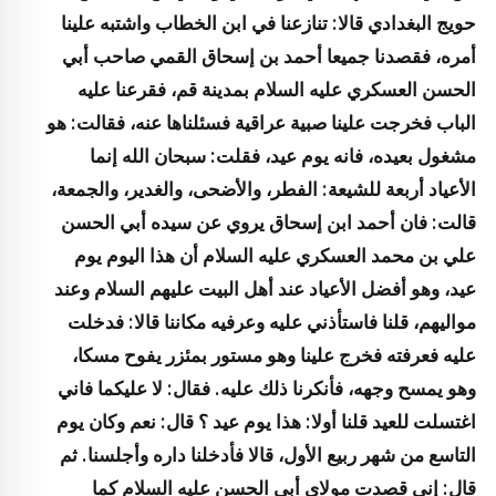
حويج البغدادي قالا: تنازعنا في ابن الخطاب واشتبه علينا
أمره، فقصدنا جميعا أحمد بن إسحاق القمي صاحب أبي
الحسن العسكري عليه السلام بمدينة قم، فقرعنا عليه
الباب فخرجت علينا صبية عراقية فسئلناها عنه، فقالت: هو
مشغول بعيده، فانه يوم عيد، فقلت: سبحان الله إنما
الأعياد أربعة للشيعة: الفطر، والأضحى، والغدير، والجمعة،
قالت: فان أحمد ابن إسحاق يروي عن سيده أبي الحسن
علي بن محمد العسكري عليه السلام أن هذا اليوم يوم
عيد، وهو أفضل الأعياد عند أهل البيت عليهم السلام وعند
مواليهم، قلنا فاستأذني عليه وعرفيه مكاننا قالا: فدخلت
عليه فعرفته فخرج علينا وهو مستور بمئزر يفوح مسكا،
وهو يمسح وجهه، فأنكرنا ذلك عليه. فقال: لا عليكما فاني
اغتسلت للعيد قلنا أولا: هذا يوم عيد ؟ قال: نعم وكان يوم
التاسع من شهر ربيع الأول، قالا فأدخلنا داره وأجلسنا. ثم
قال: إني قصدت مولاي أبي الحسن عليه السلام كما