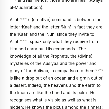
and His friends, those who are near (Awliya
al-Muqarraboon).
-azwj
Allah
’s (creative) command is between the
letter ‘Kaaf’ and the letter ‘Nun’. In fact they are
the ‘Kaaf’ and the ‘Nun’ since they invite to
-azwj
Allah
, speak only what they receive from
Him and carry out His commands. The
knowledge of all the Prophets, the (divine)
mysteries of the Ausiyaa and the power and
-asws
glory of the Auliyaa, in comparison to them
,
is like a drop out of an ocean and a grain out of
a desert. Indeed, the heavens and the earth to
the Imam are like the hand and its palm. He
recognises what is visible as well as what is
hidden; He knows the pious among the sinners;