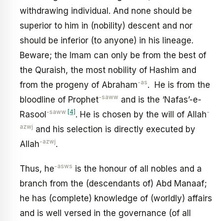
withdrawing individual. And none should be
superior to him in (nobility) descent and nor
should be inferior (to anyone) in his lineage.
Beware; the Imam can only be from the best of
the Quraish, the most nobility of Hashim and
-as
from the progeny of Abraham
. He is from the
-saww
bloodline of Prophet
and is the ‘Nafas’-e-
-saww
[4]
-
Rasool
. He is chosen by the will of Allah
azwj
and his selection is directly executed by
-azwj
Allah
.
-asws
Thus, he
is the honour of all nobles and a
branch from the (descendants of) Abd Manaaf;
he has (complete) knowledge of (worldly) affairs
and is well versed in the governance (of all