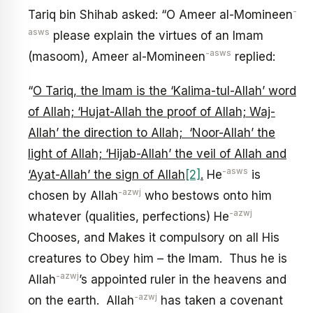
-
Tariq bin Shihab asked: “O Ameer al-Momineen
asws
please explain the virtues of an Imam
-asws
(masoom), Ameer al-Momineen
replied:
“
O Tariq, the Imam is the ‘Kalima-tul-Allah’ word
of Allah; ‘Hujat-Allah the proof of Allah; Waj-
Allah’ the direction to Allah; ‘Noor-Allah’ the
light of Allah; ‘Hijab-Allah’ the veil of Allah and
-asws
‘A
y
at-Allah’ the sign of Allah
[2]
.
He
is
-azwj
chosen by Allah
who bestows onto him
-azwj
whatever (qualities, perfections) He
Chooses, and Makes it compulsory on all His
creatures to Obey him – the Imam. Thus he is
-azwj
Allah
’s appointed ruler in the heavens and
-azwj
on the earth. Allah
has taken a covenant