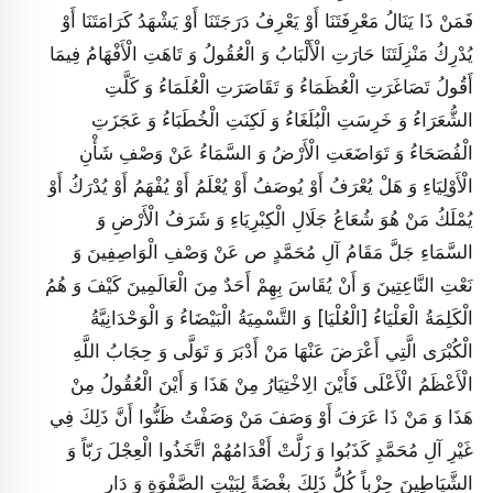
فَمَنْ ذَا يَنَالُ مَعْرِفَتَنَا أَوْ يَعْرِفُ دَرَجَتَنَا أَوْ يَشْهَدُ كَرَامَتَنَا أَوْ
يُدْرِكُ مَنْزِلَتَنَا حَارَتِ الْأَلْبَابُ وَ الْعُقُولُ وَ تَاهَتِ الْأَفْهَامُ فِيمَا
أَقُولُ تَصَاغَرَتِ الْعُظَمَاءُ وَ تَقَاصَرَتِ الْعُلَمَاءُ وَ كَلَّتِ
الشُّعَرَاءُ وَ خَرِسَتِ الْبُلَغَاءُ وَ لَكِنَتِ الْخُطَبَاءُ وَ عَجَزَتِ
الْفُصَحَاءُ وَ تَوَاضَعَتِ الْأَرْضُ وَ السَّمَاءُ عَنْ وَصْفِ شَأْنِ
الْأَوْلِيَاءِ وَ هَلْ يُعْرَفُ أَوْ يُوصَفُ أَوْ يُعْلَمُ أَوْ يُفْهَمُ أَوْ يُدْرَكُ أَوْ
يُمْلَكُ مَنْ هُوَ شُعَاعُ جَلَالِ الْكِبْرِيَاءِ وَ شَرَفُ الْأَرْضِ وَ
السَّمَاءِ جَلَّ مَقَامُ آلِ مُحَمَّدٍ ص عَنْ وَصْفِ الْوَاصِفِينَ وَ
نَعْتِ النَّاعِتِينَ وَ أَنْ يُقَاسَ بِهِمْ أَحَدٌ مِنَ الْعَالَمِينَ كَيْفَ وَ هُمُ
الْكَلِمَةُ الْعَلْيَاءُ [الْعُلْيَا] وَ التَّسْمِيَةُ الْبَيْضَاءُ وَ الْوَحْدَانِيَّةُ
الْكُبْرَى الَّتِي أَعْرَضَ عَنْهَا مَنْ أَدْبَرَ وَ تَوَلَّى وَ حِجَابُ اللَّهِ
الْأَعْظَمُ الْأَعْلَى فَأَيْنَ الِاخْتِيَارُ مِنْ هَذَا وَ أَيْنَ الْعُقُولُ مِنْ
هَذَا وَ مَنْ ذَا عَرَفَ أَوْ وَصَفَ مَنْ وَصَفْتُ ظَنُّوا أَنَّ ذَلِكَ فِي
غَيْرِ آلِ مُحَمَّدٍ كَذَبُوا وَ زَلَّتْ أَقْدَامُهُمْ اتَّخَذُوا الْعِجْلَ رَبّاً وَ
الشَّيَاطِينَ حِزْباً كُلُّ ذَلِكَ بِغْضَةً لِبَيْتِ الصَّفْوَةِ وَ دَارِ