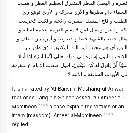
قطره و الهطل المطر المتفرق العظيم القطر و هملت
السماء دام مطرها و الأرج محركة و الأريج توهج ريح
الطيب و فاح المسك انتشرت رائحته و لكنت كخرست
‏بكسر العين و يقال لمن لا يقيم العربية لعجمة لسانه و
يقال خصه بالشي‏ء خصا و خصوصا و أمره بين الكاف و
النون أي هم عجيب أمر الله المكنون الذي ظهر بين
الكاف و النون إشارة إلى قوله تعالى إِنَّما أَمْرُهُ إِذا أَرادَ
شَيْئاً أَنْ يَقُولَ لَهُ كُنْ فَيَكُونُ. أقول صفات الإمام ع متفرقة
في الأبواب السابقة و الآتية لا
It is narrated by ‘Al-Barisi in Mashariq-ul-Anwar
that once Tariq bin Shihab asked: “O Ameer al-
-asws
Momineen
please explain the virtues of an
-asws
Imam (masoom), Ameer al-Momineen
replied: