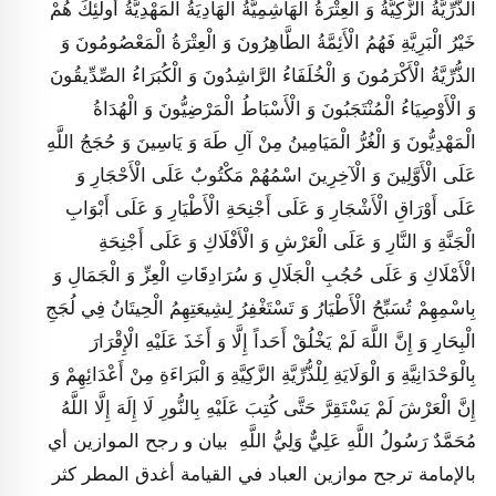
الذُّرِّيَّةُ الزَّكِيَّةُ وَ الْعِتْرَةُ الْهَاشِمِيَّةُ الْهَادِيَةُ الْمَهْدِيَّةُ أُولئِكَ هُمْ
خَيْرُ الْبَرِيَّةِ فَهُمُ الْأَئِمَّةُ الطَّاهِرُونَ وَ الْعِتْرَةُ الْمَعْصُومُونَ وَ
الذُّرِّيَّةُ الْأَكْرَمُونَ وَ الْخُلَفَاءُ الرَّاشِدُونَ وَ الْكُبَرَاءُ الصِّدِّيقُونَ
وَ الْأَوْصِيَاءُ الْمُنْتَجَبُونَ وَ الْأَسْبَاطُ الْمَرْضِيُّونَ وَ الْهُدَاةُ
الْمَهْدِيُّونَ وَ الْغُرُّ الْمَيَامِينُ مِنْ آلِ طَهَ وَ يَاسِينَ وَ حُجَجُ اللَّهِ
عَلَى الْأَوَّلِينَ وَ الْآخِرِينَ اسْمُهُمْ مَكْتُوبٌ عَلَى الْأَحْجَارِ وَ
عَلَى أَوْرَاقِ الْأَشْجَارِ وَ عَلَى أَجْنِحَةِ الْأَطْيَارِ وَ عَلَى أَبْوَابِ
الْجَنَّةِ وَ النَّارِ وَ عَلَى الْعَرْشِ وَ الْأَفْلَاكِ وَ عَلَى أَجْنِحَةِ
الْأَمْلَاكِ وَ عَلَى حُجُبِ الْجَلَالِ وَ سُرَادِقَاتِ الْعِزِّ وَ الْجَمَالِ وَ
بِاسْمِهِمْ تُسَبِّحُ الْأَطْيَارُ وَ تَسْتَغْفِرُ لِشِيعَتِهِمُ الْحِيتَانُ فِي لُجَجِ
الْبِحَارِ وَ إِنَّ اللَّهَ لَمْ يَخْلُقْ أَحَداً إِلَّا وَ أَخَذَ عَلَيْهِ الْإِقْرَارَ
بِالْوَحْدَانِيَّةِ وَ الْوَلَايَةِ لِلْذُّرِّيَّةِ الزَّكِيَّةِ وَ الْبَرَاءَةِ مِنْ أَعْدَائِهِمْ وَ
إِنَّ الْعَرْشَ لَمْ يَسْتَقِرَّ حَتَّى كُتِبَ عَلَيْهِ بِالنُّورِ لَا إِلَهَ إِلَّا اللَّهُ
مُحَمَّدٌ رَسُولُ اللَّهِ عَلِيٌّ وَلِيُّ اللَّهِ بيان و رجح الموازين أي
بالإمامة ترجح موازين العباد في القيامة أغدق المطر كثر