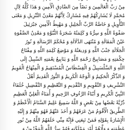
مِنْ رَبِّ الْعَالَمِينَ وَ نَصّاً مِنَ الصَّادِقِ الْأَمِينِ‏ وَ هَذَا كُلُّهُ لِآلِ
مُحَمَّدٍ لَا يُشَارِكُهُمْ فِيهِ مُشَارِكٌ لِأَنَّهُمْ مَعْدِنُ التَّنْزِيلِ وَ مَعْنَى
التَّأْوِيلِ وَ خَاصَّةُ الرَّبِّ الْجَلِيلِ وَ مَهْبِطُ الْأَمِينِ جَبْرَئِيلَ
صَفْوَةُ اللَّهِ وَ سِرُّهُ وَ كَلِمَتُهُ شَجَرَةُ النُّبُوَّةِ وَ مَعْدِنُ الصَّفْوَةِ
عَيْنُ الْمَقَالَةِ وَ مُنْتَهَى الدَّلَالَةِ وَ مُحْكَمُ الرِّسَالَةِ وَ نُورُ
الْجَلَالَةِ جَنْبُ اللَّهِ وَ وَدِيعَتُهُ وَ مَوْضِعُ كَلِمَةِ اللَّهِ وَ مِفْتَاحُ
حِكْمَتِهِ وَ مَصَابِيحُ رَحْمَةِ اللَّهِ وَ يَنَابِيعُ نِعْمَتِهِ السَّبِيلُ إِلَى
اللَّهِ وَ السَّلْسَبِيلُ وَ الْقِسْطَاسُ الْمُسْتَقِيمُ وَ الْمِنْهَاجُ الْقَوِيمُ
وَ الذِّكْرُ الْحَكِيمُ وَ الْوَجْهُ الْكَرِيمُ وَ النُّورُ الْقَدِيمُ أَهْلُ
التَّشْرِيفِ وَ التَّقْوِيمِ وَ التَّقْدِيمِ وَ التَّعْظِيمِ وَ التَّفْضِيلِ خُلَفَاءُ
النَّبِيِّ الْكَرِيمِ وَ أَبْنَاءُ الرَّءُوفِ الرَّحِيمِ وَ أُمَنَاءُ الْعَلِيِّ الْعَظِيمِ
ذُرِّيَّةً بَعْضُها مِنْ بَعْضٍ وَ اللَّهُ سَمِيعٌ عَلِيمٌ السَّنَامُ الْأَعْظَمُ وَ
الطَّرِيقُ الْأَقْوَمُ مَنْ عَرَفَهُمْ وَ أَخَذَ عَنْهُمْ فَهُوَ مِنْهُمْ وَ إِلَيْهِ
الْإِشَارَةُ بِقَوْلِهِ فَمَنْ تَبِعَنِي فَإِنَّهُ مِنِّي خَلَقَهُمُ اللَّهُ مِنْ نُورِ
عَظَمَتِهِ وَ وَلَّاهُمْ أَمْرَ مَمْلَكَتِهِ فَهُمْ سِرُّ اللَّهِ الْمَخْزُونُ وَ