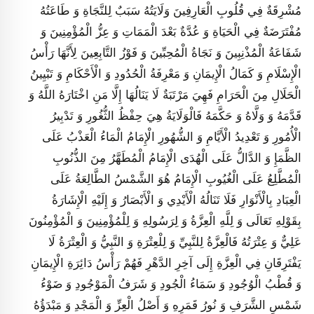
مُشْرِقَةٌ فِي قُلُوبِ الْعَارِفِينَ وَلَايَتُهُ سَبَبٌ لِلنَّجَاةِ وَ طَاعَتُهُ
مُفْتَرَضَةٌ فِي الْحَيَاةِ وَ عُدَّةٌ بَعْدَ الْمَمَاتِ وَ عِزُّ الْمُؤْمِنِينَ وَ
شَفَاعَةُ الْمُذْنِبِينَ وَ نَجَاةُ الْمُحِبِّينَ وَ فَوْزُ التَّابِعِينَ لِأَنَّهَا رَأْسُ
الْإِسْلَامِ وَ كَمَالُ الْإِيمَانِ وَ مَعْرِفَةُ الْحُدُودِ وَ الْأَحْكَامِ وَ تَبْيِينُ
الْحَلَالِ مِنَ الْحَرَامِ فَهِيَ مَرْتَبَةٌ لَا يَنَالُهَا إِلَّا مَنِ اخْتَارَهُ اللَّهُ وَ
قَدَّمَهُ وَ وَلَّاهُ وَ حَكَّمَهُ فَالْوَلَايَةُ هِيَ حِفْظُ الثُّغُورِ وَ تَدْبِيرُ
الْأُمُورِ وَ تَعْدِيدُ الْأَيَّامِ وَ الشُّهُورِ الْإِمَامُ الْمَاءُ الْعَذْبُ عَلَى
الظَّمَإِ وَ الدَّالُّ عَلَى الْهُدَى الْإِمَامُ الْمُطَهَّرُ مِنَ الذُّنُوبِ
الْمُطَّلِعُ عَلَى الْغُيُوبِ الْإِمَامُ هُوَ الشَّمْسُ الطَّالِعَةُ عَلَى
الْعِبَادِ بِالْأَنْوَارِ فَلَا تَنَالُهُ الْأَيْدِي وَ الْأَبْصَارُ وَ إِلَيْهِ الْإِشَارَةُ
بِقَوْلِهِ تَعَالَى وَ لِلَّهِ الْعِزَّةُ وَ لِرَسُولِهِ وَ لِلْمُؤْمِنِينَ وَ الْمُؤْمِنُونَ
عَلِيٌّ وَ عِتْرَتُهُ فَالْعِزَّةُ لِلنَّبِيِّ وَ لِلْعِتْرَةِ وَ النَّبِيُّ وَ الْعِتْرَةُ لَا
يَفْتَرِقَانِ فِي الْعِزَّةِ إِلَى آخِرِ الدَّهْرِ فَهُمْ رَأْسُ دَائِرَةِ الْإِيمَانِ
وَ قُطْبُ الْوُجُودِ وَ سَمَاءُ الْجُودِ وَ شَرَفُ الْمَوْجُودِ وَ ضَوْءُ
شَمْسِ الشَّرَفِ وَ نُورُ قَمَرِهِ وَ أَصْلُ الْعِزِّ وَ الْمَجْدِ وَ مَبْدَؤُهُ