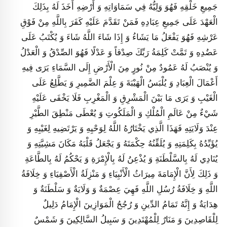
جَمِيعِ خَلْقِهِ فَهُوَ وَلِيُّهُ فِي سَمَاوَاتِهِ وَ أَرْضِهِ أَخَذَ لَهُ بِذَلِكَ
الْعَهْدَ عَلَى جَمِيعِ عِبَادِهِ فَمَنْ تَقَدَّمَ عَلَيْهِ كَفَرَ بِاللَّهِ مِنْ فَوْقِ
عَرْشِهِ فَهُوَ يَفْعَلُ مَا يَشَاءُ وَ إِذَا شَاءَ اللَّهُ شَاءَ وَ يُكْتَبُ عَلَى
عَضُدِهِ وَ تَمَّتْ كَلِمَةُ رَبِّكَ صِدْقاً وَ عَدْلًا فَهُوَ الصِّدْقُ وَ الْعَدْلُ
وَ يُنْصَبُ لَهُ عَمُودٌ مِنْ نُورٍ مِنَ الْأَرْضِ إِلَى السَّمَاءِ يَرَى فِيهِ
أَعْمَالَ الْعِبَادِ وَ يُلْبَسُ الْهَيْبَةَ وَ عِلْمَ الضَّمِيرِ وَ يَطَّلِعُ عَلَى
الْغَيْبِ وَ يَرَى مَا بَيْنَ الْمَشْرِقِ وَ الْمَغْرِبِ فَلَا يَخْفَى‏ عَلَيْهِ
شَيْ‏ءٌ مِنْ عَالَمِ الْمُلْكِ وَ الْمَلَكُوتِ وَ يُعْطَى مَنْطِقَ الطَّيْرِ
عِنْدَ وَلَايَتِهِ فَهَذَا الَّذِي يَخْتَارُهُ اللَّهُ لِوَحْيِهِ وَ يَرْتَضِيهِ لِغَيْبِهِ وَ
يُؤَيِّدُهُ بِكَلِمَتِهِ وَ يُلَقِّنُهُ حِكْمَتَهُ وَ يَجْعَلُ قَلْبَهُ مَكَانَ مَشِيَّتِهِ وَ
يُنَادِي لَهُ بِالسَّلْطَنَةِ وَ يُذْعِنُ لَهُ بِالْإِمْرَةِ وَ يَحْكُمُ لَهُ بِالطَّاعَةِ
وَ ذَلِكَ لِأَنَّ الْإِمَامَةَ مِيرَاثُ الْأَنْبِيَاءِ وَ مَنْزِلَةُ الْأَصْفِيَاءِ وَ خِلَافَةُ
اللَّهِ وَ خِلَافَةُ رُسُلِ اللَّهِ فَهِيَ عِصْمَةٌ وَ وَلَايَةٌ وَ سَلْطَنَةٌ وَ
هِدَايَةٌ وَ إِنَّهُ تَمَامُ الدِّينِ وَ رُجُحُ الْمَوَازِينَ الْإِمَامُ دَلِيلٌ
لِلْقَاصِدِينَ وَ مَنَارٌ لِلْمُهْتَدِينَ وَ سَبِيلُ السَّالِكِينَ وَ شَمْسٌ