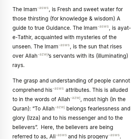
-asws
The Imam
, is Fresh and sweet water for
those thirsting (for knowledge & wisdom) A
-asws
guide to true Guidance. The Imam
, is ayat-
e-Tathir, acquainted with mysteries of the
-asws
unseen. The Imam
, is the sun that rises
-azwj
over Allah
’s servants with its (illuminating)
rays.
The grasp and understanding of people cannot
-asws
comprehend his
attributes. This is alluded
-azwj
to in the words of Allah
, most high (in the
-azwj
Quran): “To Allah
belongs fearlessness and
glory (Izza) and to his messenger and to the
believers”. Here, the believers are being
-asws
-asws
referred to as, Ali
and his progeny
.