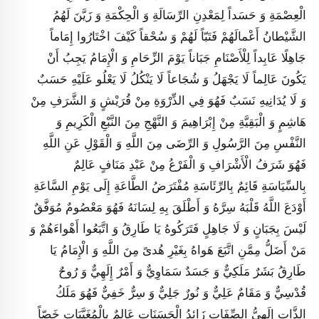
الْعِصْمَةِ وَ حَسَداً لِمَعْدِنِ الرِّسَالَةِ وَ الْحِكْمَةِ وَ زَيَّنَ لَهُمُ
الشَّيْطانُ أَعْمالَهُمْ فَتَبّاً لَهُمْ وَ سُحْقاً كَيْفَ اخْتَارُوا إِمَاماً
جَاهِلًا عَابِداً لِلْأَصْنَامِ جَبَاناً يَوْمَ الزِّحَامِ وَ الْإِمَامُ يَجِبُ أَنْ
يَكُونَ عَالِماً لَا يَجْهَلُ وَ شُجَاعاً لَا يَنْكُلُ لَا يَعْلُو عَلَيْهِ حَسَبٌ
وَ لَا يُدَانِيهِ نَسَبٌ فَهُوَ فِي الذِّرْوَةِ مِنْ قُرَيْشٍ وَ الشَّرَفِ مِنْ
هَاشِمٍ وَ الْبَقِيَّةِ مِنْ إِبْرَاهِيمَ وَ النَّهْجِ مِنَ النَّبْعِ الْكَرِيمِ وَ
النَّفْسِ مِنَ الرَّسُولِ وَ الرِّضَى مِنَ اللَّهِ وَ الْقَوْلِ عَنِ اللَّهِ
فَهُوَ شَرَفُ الْأَشْرَافِ وَ الْفَرْعُ مِنْ عَبْدِ مَنَافٍ عَالِمٌ
بِالسِّيَاسَةِ قَائِمٌ بِالرِّئَاسَةِ مُفْتَرَضُ الطَّاعَةِ إِلَى يَوْمِ السَّاعَةِ
أَوْدَعَ اللَّهُ قَلْبَهُ سِرَّهُ وَ أَطْلَقَ بِهِ لِسَانَهُ فَهُوَ مَعْصُومٌ مُوَفَّقٌ
لَيْسَ بِجَبَانٍ وَ لَا جَاهِلٍ فَتَرَكُوهُ يَا طَارِقُ وَ اتَّبَعُوا أَهْواءَهُمْ وَ
مَنْ أَضَلُّ مِمَّنِ اتَّبَعَ هَواهُ بِغَيْرِ هُدىً مِنَ اللَّهِ وَ الْإِمَامُ يَا
طَارِقُ بَشَرٌ مَلَكِيٌّ وَ جَسَدٌ سَمَاوِيٌّ وَ أَمْرٌ إِلَهِيٌّ وَ رُوحٌ
قُدْسِيٌّ وَ مَقَامٌ عَلِيٌّ وَ نُورٌ جَلِيٌّ وَ سِرٌّ خَفِيٌّ فَهُوَ مَلَكُ
الذَّاتِ إِلَهِيُّ الصِّفَاتِ زَائِدُ الْحَسَنَاتِ عَالِمٌ بِالْمُغَيَّبَاتِ خَصّاً