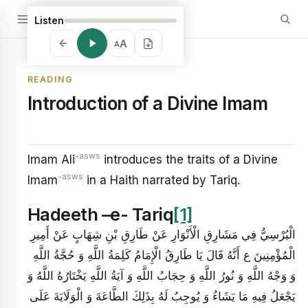
Listen
A
A
READING
Introduction of a Divine Imam
-asws
Imam Ali
introduces the traits of a Divine
-asws
Imam
in a Haith narrated by Tariq.
Hadeeth –e- Tariq
[1]
الْبُرْسِيُّ فِي مَشَارِقِ الْأَنْوَارِ عَنْ طَارِقِ بْنِ شِهَابٍ عَنْ أَمِيرِ
الْمُؤْمِنِينَ ع أَنَّهُ قَالَ يَا طَارِقُ الْإِمَامُ كَلِمَةُ اللَّهِ وَ حُجَّةُ اللَّهِ
وَ وَجْهُ اللَّهِ وَ نُورُ اللَّهِ وَ حِجَابُ اللَّهِ وَ آيَةُ اللَّهِ يَخْتَارُهُ اللَّهُ وَ
يَجْعَلُ فِيهِ مَا يَشَاءُ وَ يُوجِبُ لَهُ بِذَلِكَ الطَّاعَةَ وَ الْوَلَايَةَ عَلَى