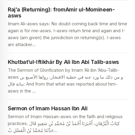
Raj’a (Returning): fromAmir ul-Momineen-
asws
Imam Ali-asws says: No doubt coming back time and time
again is for me-asws. I-asws return time and again and I-
asws (am given) the jurisdiction on returning(s). I-asws
am attacker
…
Khutbat’ul-Iftikhár By Ali Ibn Abi Talib-asws
The Sermon of Glorification by Imam ’Ali ibn ’Abu-Talib-
asws و من ذلك ما ورد عنه في خطبة الافتخار، رواها الأصبغ بن
نباتة قال: And from that what was reported about him-
asws in the
…
Sermon of Imam Hassan Ibn Ali
Sermon of Imam Hassan-asws on the faith and religious
practices. كِتَابُ الْبُرْهَانِ، أَخْبَرَنَا أَحْمَدُ بْنُ مُحَمَّدِ بْنِ سَعِيدٍ قَالَ
حَدَّثَنَا مُحَمَّدُ بْنُ الْفَضْلِ بْ
…