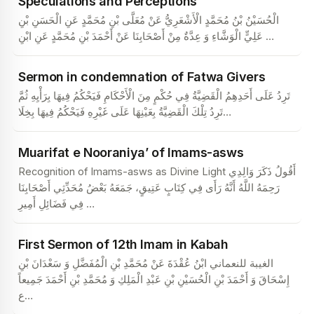
Speculations and Perceptions
الْحُسَيْنُ بْنُ مُحَمَّدٍ الْأَشْعَرِيُّ عَنْ مُعَلَّى بْنِ مُحَمَّدٍ عَنِ الْحَسَنِ بْنِ
عَلِيٍّ الْوَشَّاءِ وَ عِدَّةٌ مِنْ أَصْحَابِنَا عَنْ أَحْمَدَ بْنِ مُحَمَّدٍ عَنِ ابْنِ
…
Sermon in condemnation of Fatwa Givers
تَرِدُ عَلَى أَحَدِهِمُ الْقَضِيَّةُ فِي حُكْمٍ مِنَ الْأَحْكَامِ فَيَحْكُمُ فِيهَا بِرَأْيِهِ ثُمَّ
تَرِدُ تِلْكَ الْقَضِيَّةُ بِعَيْنِهَا عَلَى غَيْرِهِ فَيَحْكُمُ فِيهَا بِخِلَا
…
Muarifat e Nooraniya’ of Imams-asws
Recognition of Imams-asws as Divine Light أَقُولُ ذَكَرَ وَالِدِي
رَحِمَهُ اللَّهُ أَنَّهُ رَأَى فِي كِتَابٍ عَتِيقٍ، جَمَعَهُ بَعْضُ مُحَدِّثِي أَصْحَابِنَا
فِي فَضَائِلِ أَمِيرِ
…
First Sermon of 12th Imam in Kabah
الغيبة للنعماني ابْنُ عُقْدَةَ عَنْ مُحَمَّدِ بْنِ الْمُفَضَّلِ وَ سَعْدَانَ بْنِ
إِسْحَاقَ وَ أَحْمَدَ بْنِ الْحُسَيْنِ بْنِ عَبْدِ الْمَلِكِ وَ مُحَمَّدِ بْنِ أَحْمَدَ جَمِيعاً
ع
…