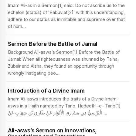
Imam Ali-as in a Sermon[1] said: Do not ascribe us to the
echelon (status) of ‘Rabuviat[2]’ with this understanding,
adhere to our status as inimitable and supreme over that
of hum
…
Sermon Before the Battle of Jamal
Background Ali-asws’s Sermon[1] Before the Battle of
Jamal: When all righteousness was shunned by Talha,
Zubair and Aisha, they found an opportunity through
wrongly instigating peo
…
Introduction of a Divine Imam
Imam Ali-asws introduces the traits of a Divine Imam-
asws in a Haith narrated by Tariq. Hadeeth –e- Tariq[1]
الْبُرْسِيُّ فِي مَشَارِقِ الْأَنْوَارِ عَنْ طَارِقِ بْنِ شِهَابٍ عَنْ
…
Ali-asws’s Sermon on Innovations,