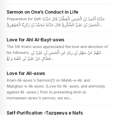
Sermon on One’s Conduct in Life
Preparation for Self: حَدَّثَنَا أَحْمَدُ بْنُ الْحَسَنِ الْقَطَّانُ قَالَ حَدَّثَنَا
الْحَسَنُ بْنُ عَلِيٍّ السُّكَّرِيُّ قَالَ حَدَّثَنَا مُحَمَّدُ بْنُ زَكَرِيَّا الْجَوْهَرِيُّ
…
Love for Ahl Al-Bayt-asws
The 5th Imam-asws appreciated the love and devotion of
his followers. عَنْهُمْ عَنْ سَهْلِ بْنِ زِيَادٍ عَنِ الْحَسَنِ بْنِ عَلِيِّ بْنِ
فَضَّالٍ عَنْ عَلِيِّ بْنِ عُقْبَةَ وَ ثَعْ
…
Love for Ali-asws
Imam Ali-asws.’s Sermon[1] on Muhib-e-Ali. and
Mubghaz-e-Ali-asws. (Love for Ali -asws. and animosity
against Ali -asws.) Prior to presenting Amir-ul-
momaneen-asws.’s sermon, we wo
…
Self-Purification -Tazqeeya e Nafs