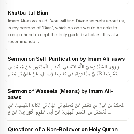
Khutba-tul-Bian
Imam Ali-asws said, ‘you will find Divine secrets about us,
in my sermon of ‘Bian’, which no one would be able to
comprehend except the truly guided scholars. It is also
recommende
…
Sermon on Self-Purification by Imam Ali-asws
وَ رَوَى السَّيِّدُ رَضِيَ اللَّهُ عَنْهُ فِي الْكِتَابِ الْمَذْكُورِ، عَنْ مُحَمَّدِ بْنِ
يَعْقُوبَ الْكُلَيْنِيِّ مِمَّا رَوَاهُ فِي كِتَابِ الرَّسَائِلِ، عَنْ عَلِيِّ بْنِ مُحَم
…
Sermon of Waseela (Means) by Imam Ali-
asws
مُحَمَّدُ بْنُ عَلِيِّ بْنِ مَعْمَرٍ عَنْ مُحَمَّدِ بْنِ عَلِيِّ بْنِ عُكَايَةَ التَّمِيمِيِّ عَنِ
الْحُسَيْنِ بْنِ النَّضْرِ الْفِهْرِيِّ عَنْ أَبِي عَمْرٍو الْأَوْزَاعِيِّ عَنْ ع
…
Questions of a Non-Believer on Holy Quran