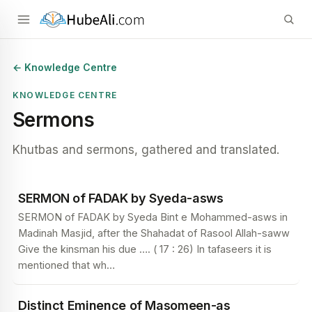
← Knowledge Centre
KNOWLEDGE CENTRE
Sermons
Khutbas and sermons, gathered and translated.
SERMON of FADAK by Syeda-asws
SERMON of FADAK by Syeda Bint e Mohammed-asws in
Madinah Masjid, after the Shahadat of Rasool Allah-saww
Give the kinsman his due …. ( 17 : 26) In tafaseers it is
mentioned that wh
…
Distinct Eminence of Masomeen-as