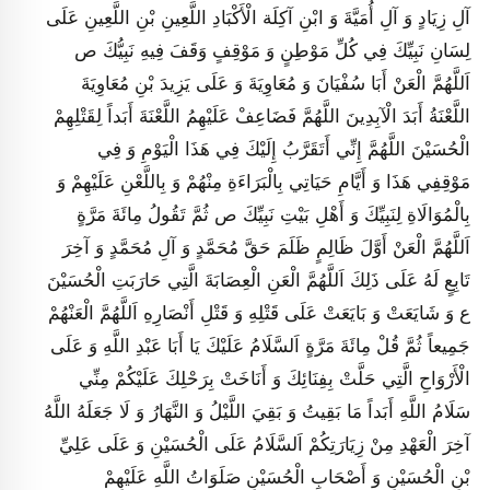
آلِ زِيَادٍ وَ آلِ أُمَيَّةَ وَ ابْنِ آكِلَة الْأَكْبَادِ اللَّعِينِ بْنِ اللَّعِينِ عَلَى
لِسَانِ نَبِيِّكَ فِي كُلِّ مَوْطِنٍ وَ مَوْقِفٍ وَقَفَ فِيهِ نَبِيُّكَ ص
اَللَّهُمَّ الْعَنْ أَبَا سُفْيَانَ وَ مُعَاوِيَةَ وَ عَلَى يَزِيدَ بْنِ مُعَاوِيَةَ
اللَّعْنَةُ أَبَدَ الْآبِدِينَ اللَّهُمَّ فَضَاعِفْ عَلَيْهِمُ اللَّعْنَةَ أَبَداً لِقَتْلِهِمْ
الْحُسَيْنَ اللَّهُمَّ إِنِّي أَتَقَرَّبُ إِلَيْكَ فِي هَذَا الْيَوْمِ وَ فِي
مَوْقِفِي هَذَا وَ أَيَّامِ حَيَاتِي بِالْبَرَاءَةِ مِنْهُمْ وَ بِاللَّعْنِ عَلَيْهِمْ وَ
بِالْمُوَالَاةِ لِنَبِيِّكَ وَ أَهْلِ بَيْتِ نَبِيِّكَ ص ثُمَّ تَقُولُ مِائَةَ مَرَّةٍ
اَللَّهُمَّ الْعَنْ أَوَّلَ ظَالِمٍ ظَلَمَ حَقَّ مُحَمَّدٍ وَ آلِ مُحَمَّدٍ وَ آخِرَ
تَابِعٍ لَهُ عَلَى ذَلِكَ اَللَّهُمَّ الْعَنِ الْعِصَابَةَ الَّتِي حَارَبَتِ الْحُسَيْنَ
ع وَ شَايَعَتْ وَ بَايَعَتْ عَلَى قَتْلِهِ وَ قَتْلِ أَنْصَارِهِ اَللَّهُمَّ الْعَنْهُمْ
جَمِيعاً ثُمَّ قُلْ مِائَةَ مَرَّةٍ اَلسَّلَامُ عَلَيْكَ يَا أَبَا عَبْدِ اللَّهِ وَ عَلَى
الْأَرْوَاحِ الَّتِي حَلَّتْ بِفِنَائِكَ وَ أَنَاخَتْ بِرَحْلِكَ عَلَيْكُمْ مِنِّي
سَلَامُ اللَّهِ أَبَداً مَا بَقِيتُ وَ بَقِيَ اللَّيْلُ وَ النَّهَارُ وَ لَا جَعَلَهُ اللَّهُ
آخِرَ الْعَهْدِ مِنْ زِيَارَتِكُمْ اَلسَّلَامُ عَلَى الْحُسَيْنِ وَ عَلَى عَلِيِّ
بْنِ الْحُسَيْنِ وَ أَصْحَابِ الْحُسَيْنِ صَلَوَاتُ اللَّهِ عَلَيْهِمْ