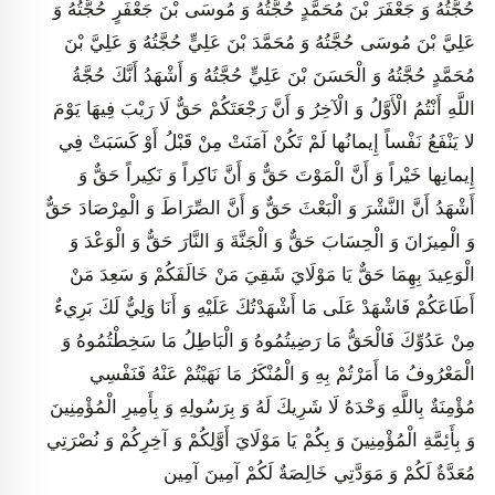
حُجَّتُهُ وَ جَعْفَرَ بْنَ مُحَمَّدٍ حُجَّتُهُ وَ مُوسَى بْنَ جَعْفَرٍ حُجَّتُهُ وَ
عَلِيَّ بْنَ مُوسَى حُجَّتُهُ وَ مُحَمَّدَ بْنَ عَلِيٍّ حُجَّتُهُ وَ عَلِيَّ بْنَ
مُحَمَّدٍ حُجَّتُهُ وَ الْحَسَنَ بْنَ عَلِيٍّ حُجَّتُهُ وَ أَشْهَدُ أَنَّكَ حُجَّةُ
اللَّهِ أَنْتُمُ الْأَوَّلُ وَ الْآخِرُ وَ أَنَّ رَجْعَتَكُمْ حَقٌّ لَا رَيْبَ فِيهَا يَوْمَ‏
لا يَنْفَعُ نَفْساً إِيمانُها لَمْ تَكُنْ آمَنَتْ مِنْ قَبْلُ أَوْ كَسَبَتْ فِي
إِيمانِها خَيْراً وَ أَنَّ الْمَوْتَ حَقٌّ وَ أَنَّ نَاكِراً وَ نَكِيراً حَقٌّ وَ
أَشْهَدُ أَنَّ النَّشْرَ وَ الْبَعْثَ حَقٌّ وَ أَنَّ الصِّرَاطَ وَ الْمِرْصَادَ حَقٌّ
وَ الْمِيزَانَ وَ الْحِسَابَ حَقٌّ وَ الْجَنَّةَ وَ النَّارَ حَقٌّ وَ الْوَعْدَ وَ
الْوَعِيدَ بِهِمَا حَقٌّ يَا مَوْلَايَ شَقِيَ مَنْ خَالَفَكُمْ وَ سَعِدَ مَنْ
أَطَاعَكُمْ فَاشْهَدْ عَلَى مَا أَشْهَدْتُكَ عَلَيْهِ وَ أَنَا وَلِيٌّ لَكَ بَرِي‏ءٌ
مِنْ عَدُوِّكَ فَالْحَقُّ مَا رَضِيتُمُوهُ وَ الْبَاطِلُ مَا سَخِطْتُمُوهُ وَ
الْمَعْرُوفُ مَا أَمَرْتُمْ بِهِ وَ الْمُنْكَرُ مَا نَهَيْتُمْ عَنْهُ فَنَفْسِي
مُؤْمِنَةٌ بِاللَّهِ وَحْدَهُ لَا شَرِيكَ لَهُ وَ بِرَسُولِهِ وَ بِأَمِيرِ الْمُؤْمِنِينَ
وَ بِأَئِمَّةِ الْمُؤْمِنِينَ وَ بِكُمْ يَا مَوْلَايَ أَوَّلِكُمْ وَ آخِرِكُمْ وَ نُصْرَتِي
مُعَدَّةٌ لَكُمْ وَ مَوَدَّتِي خَالِصَةٌ لَكُمْ آمِينَ آمِين‏