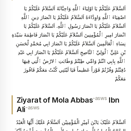
اَلسَّلاَمُ عَلَيْكُمْ يَا اوْلِيَاءَ ٱللَّهِ وَاحِبَّائَهُ اَلسَّلاَمُ عَلَيْكُمْ يَا
اصْفِيَاءَ ٱللَّهِ وَاوِدَّاءَهُ اَلسَّلاَمُ عَلَيْكُمْ يَا انْصَارَ دِينِ ٱللَّهِ
اَلسَّلاَمُ عَلَيْكُمْ يَا انْصَارَ رَسُولِ ٱللَّهِ. اَلسَّلاَمُ عَلَيْكُمْ يَا
انْصَارَ امِيرِ ٱلْمُؤْمِنِينَ اَلسَّلاَمُ عَلَيْكُمْ يَا انْصَارَ فَاطِمَةَ سَيِّدَةِ
نِسَاءِ ٱلْعَالَمِينَ اَلسَّلاَمُ عَلَيْكُمْ يَا انْصَارَ ابِي مُحَمَّدٍ لْحَسَنِ
بْنِ عَلِيٍّ ٱلْوَلِيِّ ٱلنَّاصِحِ اَلسَّلاَمُ عَلَيْكُمْ يَا انْصَارَ ابِي عَبْدِ
ٱللَّهِ بِابِي انْتُمْ وَامِّي طِبْتُمْ وَطَابَتِ ٱلارْضُ ٱلَّتِي فِيهَا
دُفِنْتُمْ وَفُزْتُمْ فَوْزاً عَظيماً فَيَا لَيْتَنِي كُنْتُ مَعَكُمْ فَافُوزَ
مَعَكُمْ
-asws
Ziyarat of Mola Abbas
Ibn
-asws
Ali
اَلسَّلاَمُ عَلَیْکَ یَابْنَ اَمِیْرِ الْمُؤْمِنِیْن اَلسَّلَامُ عَلَيْكَ أَيُّهَا الْعَبْدُ