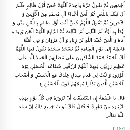
أَجْمَعِينَ ثُمَّ تَقُولُ مَرَّةً وَاحِدَةً اَللَّهُمَّ خُصَّ أَوَّلَ ظَالِمٍ ظَلَمَ
آلَ نَبِيِّكَ بِاللَّعْنِ ثُمَّ الْعَنْ أَعْدَاءَ آلِ مُحَمَّدٍ مِنَ الْأَوَّلِينَ وَ
الْآخِرِينَ ثُمَّ تَقُولُ اَللَّهُمَّ خُصَّ أَنْتَ أَوَّلَ ظَالِمٍ بِاللَّعْنِ مِنِّي وَ
ابْدَأْ بِهِ أَوَّلًا ثُمَ‏ الثَّانِيَ‏ ثُمَ‏ الثَّالِثَ‏ ثُمَّ الرَّابِعَ اللَّهُمَّ الْعَنْ يَزِيدَ وَ
أَبَاهُ وَ الْعَنْ عُبَيْدَ اللَّهِ بْنَ زِيَادٍ وَ آلَ مَرْوَانَ وَ بَنِي أُمَيَّةَ
قَاطِبَةً إِلَى يَوْمِ الْقِيَامَةِ ثُمَّ تَسْجُدُ سَجْدَةً تَقُولُ فِيهَا اَللَّهُمَّ
لَكَ الْحَمْدُ حَمْدَ الشَّاكِرِينَ عَلَى مُصَابِهِمْ الْحَمْدُ لِلَّهِ عَلَى
عَظِيمِ رَزِيَّتِي فِيهِمْ اَللَّهُمَّ ارْزُقْنِي شَفَاعَةَ الْحُسَيْنِ يَوْمَ
الْوُرُودِ وَ ثَبِّتْ لِي قَدَمَ صِدْقٍ عِنْدَكَ مَعَ الْحُسَيْنِ وَ أَصْحَابِ
الْحُسَيْنِ الَّذِينَ بَذَلُوا مُهَجَهُمْ دُونَ الْحُسَيْنِ ع
قَالَ يَا عَلْقَمَةُ إِنِ اسْتَطَعْتَ أَنْ تَزُورَهُ فِي كُلِّ يَوْمٍ بِهَذِهِ
الزِّيَارَةِ مِنْ دَهْرِكَ فَافْعَلْ فَلَكَ ثَوَابُ جَمِيعِ ذَلِكَ إِنْ شَاءَ
اللَّهُ تَعَالَى
[1]
[2]