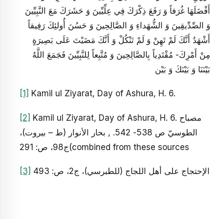
أَفْضَلَهَا غُرَفاً وَ رَفَعَ ذِكْرَكَ فِي عِلِّيِّينَ وَ حَشَرَكَ مَعَ‏ النَّبِيِّينَ
وَ الصِّدِّيقِينَ وَ الشُّهَداءِ وَ الصَّالِحِينَ وَ حَسُنَ أُولئِكَ رَفِيقاً
أَشْهَدُ أَنَّكَ لَمْ تَهِنْ وَ لَمْ تَنْكُلْ وَ أَنَّكَ مَضَيْتَ عَلَى بَصِيرَةٍ
مِنْ أَمْرِكَ- مُقْتَدِياً بِالصَّالِحِينَ وَ مُتَّبِعاً لِلنَّبِيِّينَ فَجَمَعَ اللَّهُ
بَيْنَنَا وَ بَيْنَكَ وَ بَيْن‏
[1]
Kamil ul Ziyarat, Day of Ashura, H. 6.
Kamil ul Ziyarat, Day of Ashura, H. 6. مصباح
[2]
الطوسيّ ص 538- 542. , بحار الأنوار (ط – بيروت)،
ج‏98، ص: 291(combined from these sources
الإحتجاج على أهل اللجاج (للطبرسي)، ج‏2، ص: 493
[3]