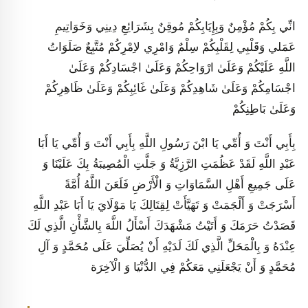
انِّي بِكُمْ مُؤْمِنٌ وَبِإِيَابِكُمْ مُوقِنٌ بِشَرَائِعِ دِينِي وَخَوَاتِيمِ
عَمَلي وَقَلْبِي لِقَلْبِكُمْ سِلْمٌ وَامْرِي لاِمْرِكُمْ مُتَّبِعٌ صَلَوَاتُ
اللَّهِ عَلَيْكُمْ وَعَلَىٰ ارْوَاحِكُمْ وَعَلَىٰ اجْسَادِكُمْ وَعَلَىٰ
اجْسَامِكُمْ وَعَلَىٰ شَاهِدِكُمْ وَعَلَىٰ غَائِبِكُمْ وَعَلَىٰ ظَاهِرِكُمْ
وَعَلَىٰ بَاطِنِكُمْ
بِأَبِي أَنْتَ وَ أُمِّي يَا ابْنَ رَسُولِ اللَّهِ بِأَبِي أَنْتَ وَ أُمِّي يَا أَبَا
عَبْدِ اللَّهِ لَقَدْ عَظُمَتِ الرَّزِيَّةُ وَ جَلَّتِ الْمُصِيبَةُ بِكَ عَلَيْنَا وَ
عَلَى جَمِيعِ أَهْلِ السَّمَاوَاتِ وَ الْأَرْضِ فَلَعَنَ اللَّهُ أُمَّةً
أَسْرَجَتْ وَ أَلْجَمَتْ وَ تَهَيَّأَتْ لِقِتَالِكَ يَا مَوْلَايَ يَا أَبَا عَبْدِ اللَّهِ
قَصَدْتُ حَرَمَكَ وَ أَتَيْتُ مَشْهَدَكَ أَسْأَلُ اللَّهَ بِالشَّأْنِ الَّذِي لَكَ
عِنْدَهُ وَ بِالْمَحَلِّ الَّذِي لَكَ‏ لَدَيْهِ‏ أَنْ‏ يُصَلِّيَ‏ عَلَى‏ مُحَمَّدٍ وَ آلِ
مُحَمَّدٍ وَ أَنْ يَجْعَلَنِي مَعَكُمْ فِي الدُّنْيَا وَ الْآخِرَة