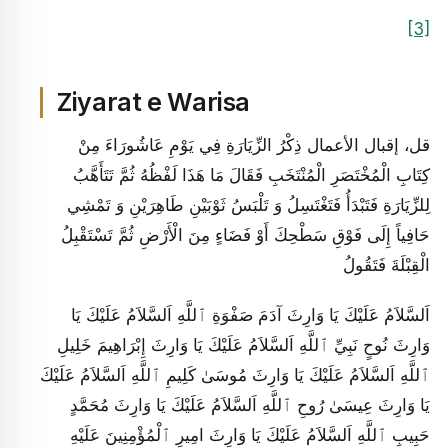
[3]
Ziyarat e Warisa
قل، إقبال الأعمال ذِكْرُ الزِّيَارَةِ فِي يَوْمِ عَاشُورَاءَ مِنْ
كِتَابِ الْمُخْتَصَرِ الْمُنْتَخَبِ فَقَالَ مَا هَذَا لَفْظُهُ‏ ثُمَّ تَتَأَهَّبُ
لِلزِّيَارَةِ فَتَبْدَأُ فَتَغْتَسِلُ وَ تَلْبَسُ ثَوْبَيْنِ طَاهِرَيْنِ وَ تَمْشِي
حَافِياً إِلَى فَوْقِ سَطْحِكَ أَوْ فَضَاءٍ مِنَ الْأَرْضِ ثُمَّ تَسْتَقْبِلُ
الْقِبْلَةَ فَتَقُولُ
اَلسَّلاَمُ عَلَيْكَ يَا وَارِثَ آدَمَ صَفْوَةِ ٱللَّهِ اَلسَّلاَمُ عَلَيْكَ يَا
وَارِثَ نُوحٍ نَبِيِّ ٱللَّهِ اَلسَّلاَمُ عَلَيْكَ يَا وَارِثَ إِبْرَاهِيمَ خَلِيلِ
ٱللَّهِ اَلسَّلاَمُ عَلَيْكَ يَا وَارِثَ مُوسَىٰ كَلِيمِ ٱللَّهِ اَلسَّلاَمُ عَلَيْكَ
يَا وَارِثَ عِيسَىٰ رُوحِ ٱللَّهِ اَلسَّلاَمُ عَلَيْكَ يَا وَارِثَ مُحَمَّدٍ
حَبِيبِ ٱللَّهِ اَلسَّلاَمُ عَلَيْكَ يَا وَارِثَ امِيرِ ٱلْمُؤْمِنِينَ عَلَيْهِ