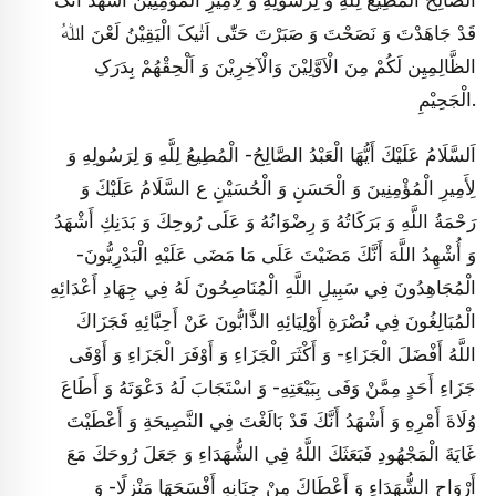
الصَّالِحُ‏ الْمُطِيعُ‏ لِلَّهِ وَ لِرَسُولِهِ وَ لِأَمِيرِ الْمُؤْمِنِينَ أَشْهَدُ اَنَّکَ
قَدْ جَاهَدْتَ وَ نَصَحْتَ وَ صَبَرْتَ حَتّٰی اَتٰیکَ الْیَقِیْنُ لَعْنَ اﷲُ
الظَّالِمِیِن لَکُمْ مِنَ الْاَوَّلِیْنَ وَالْآخِرِیْنَ وَ اَلْحِقْهُمْ بِدَرَکِ
الْجَحِیْمِ.
اَلسَّلَامُ عَلَيْكَ أَيُّهَا الْعَبْدُ الصَّالِحُ‏- الْمُطِيعُ‏ لِلَّهِ وَ لِرَسُولِهِ وَ
لِأَمِيرِ الْمُؤْمِنِينَ وَ الْحَسَنِ وَ الْحُسَيْنِ ع السَّلَامُ عَلَيْكَ وَ
رَحْمَةُ اللَّهِ وَ بَرَكَاتُهُ وَ رِضْوَانُهُ وَ عَلَى رُوحِكَ وَ بَدَنِكِ أَشْهَدُ
وَ أُشْهِدُ اللَّهَ أَنَّكَ مَضَيْتَ عَلَى مَا مَضَى عَلَيْهِ الْبَدْرِيُّونَ-
الْمُجَاهِدُونَ فِي سَبِيلِ اللَّهِ الْمُنَاصِحُونَ لَهُ فِي جِهَادِ أَعْدَائِهِ
الْمُبَالِغُونَ فِي نُصْرَةِ أَوْلِيَائِهِ الذَّابُّونَ عَنْ أَحِبَّائِهِ فَجَزَاكَ
اللَّهُ أَفْضَلَ الْجَزَاءِ- وَ أَكْثَرَ الْجَزَاءِ وَ أَوْفَرَ الْجَزَاءِ وَ أَوْفَى
جَزَاءِ أَحَدٍ مِمَّنْ وَفَى بِبَيْعَتِهِ- وَ اسْتَجَابَ لَهُ دَعْوَتَهُ وَ أَطَاعَ
وُلَاةَ أَمْرِهِ وَ أَشْهَدُ أَنَّكَ قَدْ بَالَغْتَ فِي النَّصِيحَةِ وَ أَعْطَيْتَ
غَايَةَ الْمَجْهُودِ فَبَعَثَكَ اللَّهُ فِي الشُّهَدَاءِ وَ جَعَلَ رُوحَكَ مَعَ
أَرْوَاحِ الشُّهَدَاءِ وَ أَعْطَاكَ مِنْ جِنَانِهِ أَفْسَحَهَا مَنْزِلًا- وَ