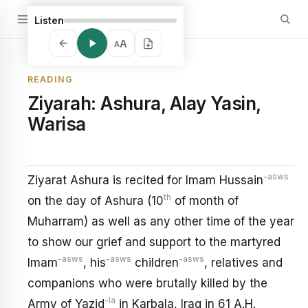
Listen
A
A
READING
Ziyarah: Ashura, Alay Yasin,
Warisa
-asws
Ziyarat Ashura is recited for Imam Hussain
th
on the day of Ashura (10
of month of
Muharram) as well as any other time of the year
to show our grief and support to the martyred
-asws
-asws
-asws
Imam
, his
children
, relatives and
companions who were brutally killed by the
-la
Army of Yazid
in Karbala, Iraq in 61 A.H.