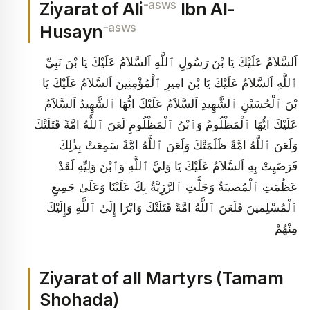
-asws
Ziyarat of Ali
Ibn Al-
-asws
Husayn
اَلسَّلاَمُ عَلَيْكَ يَا بْنَ رَسُولِ ٱللَّهِ اَلسَّلاَمُ عَلَيْكَ يَا بْنَ نَبِيِّ
ٱللَّهِ اَلسَّلاَمُ عَلَيْكَ يَا بْنَ امِيرِ ٱلْمُؤْمِنِينَ اَلسَّلاَمُ عَلَيْكَ يَا
بْنَ ٱلْحُسَيْنِ ٱلشَّهِيدِ اَلسَّلاَمُ عَلَيْكَ ايُّهَا ٱلشَّهِيدُ اَلسَّلاَمُ
عَلَيْكَ ايُّهَا ٱلْمَظْلُومُ وَٱبْنُ ٱلْمَظْلُومِ لَعَنَ ٱللَّهُ امَّةً قَتَلَتْكَ
وَلَعَنَ ٱللَّهُ امَّةً ظَلَمَتْكَ وَلَعَنَ ٱللَّهُ امَّةً سَمِعَتْ بِذٰلِكَ
فَرَضَيِتْ بِهِ اَلسَّلاَمُ عَلَيْكَ يَا وَلِيَّ ٱللَّهِ وَٱبْنَ وَلِيِّهِ لَقَدْ
عَظُمَتِ ٱلْمُصيبَةُ وَجَلَّتِ ٱلرَّزِيَّةُ بِكَ عَلَيْنَا وَعَلَىٰ جَمِيعِ
ٱلْمُسْلِمينَ فَلَعَنَ ٱللَّهُ امَّةً قَتَلَتْكَ وَابْرَا إِلَىٰ ٱللَّهِ وَإِلَيْكَ
مِنْهُمْ
Ziyarat of all Martyrs (Tamam
Shohada)