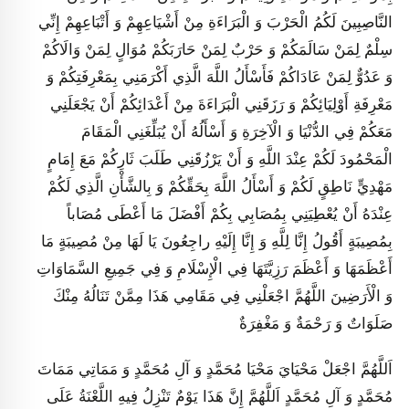
النَّاصِبِينَ لَكُمُ الْحَرْبَ وَ الْبَرَاءَةِ مِنْ أَشْيَاعِهِمْ وَ أَتْبَاعِهِمْ إِنِّي
سِلْمٌ لِمَنْ سَالَمَكُمْ وَ حَرْبٌ لِمَنْ حَارَبَكُمْ مُوَالٍ لِمَنْ وَالَاكُمْ
وَ عَدُوٌّ لِمَنْ عَادَاكُمْ فَأَسْأَلُ اللَّهَ الَّذِي أَكْرَمَنِي بِمَعْرِفَتِكُمْ وَ
مَعْرِفَةِ أَوْلِيَائِكُمْ وَ رَزَقَنِي الْبَرَاءَةَ مِنْ أَعْدَائِكُمْ أَنْ يَجْعَلَنِي
مَعَكُمْ فِي الدُّنْيَا وَ الْآخِرَةِ وَ أَسْأَلُهُ أَنْ يُبَلِّغَنِي الْمَقَامَ
الْمَحْمُودَ لَكُمْ عِنْدَ اللَّهِ وَ أَنْ يَرْزُقَنِي طَلَبَ ثَارِكُمْ مَعَ إِمَامٍ
مَهْدِيٍّ نَاطِقٍ لَكُمْ وَ أَسْأَلُ اللَّهَ بِحَقِّكُمْ وَ بِالشَّأْنِ الَّذِي لَكُمْ
عِنْدَهُ أَنْ يُعْطِيَنِي بِمُصَابِي بِكُمْ أَفْضَلَ مَا أَعْطَى مُصَاباً
بِمُصِيبَةٍ أَقُولُ إِنَّا لِلَّهِ وَ إِنَّا إِلَيْهِ راجِعُونَ يَا لَهَا مِنْ مُصِيبَةٍ مَا
أَعْظَمَهَا وَ أَعْظَمَ رَزِيَّتَهَا فِي الْإِسْلَامِ وَ فِي جَمِيعِ السَّمَاوَاتِ
وَ الْأَرَضِينَ اللَّهُمَّ اجْعَلْنِي فِي مَقَامِي هَذَا مِمَّنْ تَنَالُهُ مِنْكَ
صَلَوَاتٌ وَ رَحْمَةٌ وَ مَغْفِرَةٌ
اَللَّهُمَّ اجْعَلْ مَحْيَايَ مَحْيَا مُحَمَّدٍ وَ آلِ مُحَمَّدٍ وَ مَمَاتِي مَمَاتَ
مُحَمَّدٍ وَ آلِ مُحَمَّدٍ اَللَّهُمَّ إِنَّ هَذَا يَوْمٌ تَنْزِلُ فِيهِ اللَّعْنَةُ عَلَى