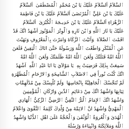
ٱلسَّلاَمُ اَلسَّلاَمُ عَلَيْكَ يَا بْنَ مُحَمَّدٍ ٱلْمُصْطَفَىٰ اَلسَّلاَمُ
عَلَيْكَ يَا بْنَ عَلِيٍّ ٱلْمُرْتَضَىٰ اَلسَّلاَمُ عَلَيْكَ يَا بْنَ فَاطِمَةَ
ٱلزَّهْرَاءِ اَلسَّلاَمُ عَلَيْكَ يَا بْنَ خَدِيـجَةَ ٱلْكُبْرَىٰ اَلسَّلاَمُ
عَلَيْكَ يَا ثَارَ ٱللَّهِ وَٱبْنَ ثَارِهِ وَٱلْوِتْرَ ٱلْمَوْتُورَ اَشْهَدُ انَّكَ قَدْ
اقَمْتَ ٱلصَّلاَةَ وَآتَيْتَ ٱلزَّكَاةَ وَامَرْتَ بِٱلْمَعْرُوفِ وَنَهَيْتَ
عَنِ ٱلْمُنْكَرِ وَاطَعْتَ ٱللَّهَ وَرَسُولَهُ حَتَّىٰ اتَاكَ ٱلْيَقِينُ فَلَعَنَ
ٱللَّهُ امَّةً قَتَلَتْكَ وَلَعَنَ ٱللَّهُ امَّةً ظَلَمَتْكَ وَلَعَنَ ٱللَّهُ امَّةً
سَمِعَتْ بِذٰلِكَ فَرَضِيَتْ بِهِ يَا مَوْلاَيَ يَا ابَا عَبْدِ ٱللَّهِ اَشْهَدُ
انَّكَ كُنْتَ نُوراً فِي ٱلاصْلاَبِ ٱلشَّامِخَةِ وَٱلارْحَامِ ٱلْمُطَهَّرَةِ
لَمْ تُنَجِّسْكَ ٱلْجَاهِلِيَّةُ بِانْجَاسِهَا وَلَمْ تُلْبِسْكَ مِنْ مُدْلَهِمَّاتِ
ثِيَابِهَا وَاشْهَدُ انَّكَ مِنْ دَعَائِمِ ٱلدِّينِ وَارْكَانِ ٱلْمُؤْمِنِينَ
وَاشْهَدُ انَّكَ ٱلإِمَامُ ٱلْبَرُّ ٱلتَّقِيُّ ٱلرَّضِيُّ ٱلزَّكِيُّ ٱلْهَادِي
ٱلْمَهْدِيُّ وَاشْهَدُ انَّ ٱلائِمَّةَ مِنْ وُلْدِكَ كَلِمَةُ ٱلتَّقْوَىٰ وَاعْلاَمُ
ٱلْهُدَىٰ وَٱلْعُروَةُ ٱلْوُثْقَىٰ وَٱلْحُجَّةُ عَلَىٰ اهْلِ ٱلدُّنْيَا وَاشْهِدُ
ٱللَّهَ وَمَلاَئِكَتَهُ وَانْبِيَاءَهُ وَرُسُلَهُ