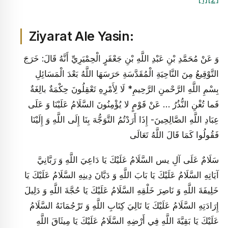
Ziyarat Ale Yasin:
وَ عَنْ مُحَمَّدِ بْنِ عَبْدِ اللَّهِ بْنِ جَعْفَرٍ الْحِمْيَرِيِّ أَنَّهُ قَالَ: خَرَجَ
التَّوْقِيعُ مِنَ النَّاحِيَةِ الْمُقَدَّسَةِ حَرَسَهَا اللَّهُ بَعْدَ الْمَسَائِلِ‏
بِسْمِ اللَّهِ الرَّحْمنِ الرَّحِيمِ* لَا لِأَمْرِهِ تَعْقِلُونَ‏ حِكْمَةٌ بالِغَةٌ
فَما تُغْنِ النُّذُرُ … عَنْ قَوْمٍ لا يُؤْمِنُونَ‏ السَّلَامُ عَلَيْنَا وَ عَلَى
عِبَادِ اللَّهِ الصَّالِحِينَ- إِذَا أَرَدْتُمُ التَّوَجُّهَ بِنَا إِلَى اللَّهِ وَ إِلَيْنَا
فَقُولُوا كَمَا قَالَ اللَّهُ تَعَالَى
سَلَامٌ عَلَى‏ آلِ‏ يس‏ السَّلَامُ عَلَيْكَ يَا دَاعِيَ اللَّهِ وَ رَبَّانِيَّ
آيَاتِهِ السَّلَامُ عَلَيْكَ يَا بَابَ اللَّهِ وَ دَيَّانَ دِينِهِ السَّلَامُ عَلَيْكَ يَا
خَلِيفَةَ اللَّهِ وَ نَاصِرَ خَلْقِهِ السَّلَامُ عَلَيْكَ يَا حُجَّةَ اللَّهِ وَ دَلِيلَ
إِرَادَتِهِ السَّلَامُ عَلَيْكَ يَا تَالِيَ كِتَابِ اللَّهِ وَ تَرْجُمَانَهُ السَّلَامُ
عَلَيْكَ يَا بَقِيَّةَ اللَّهِ فِي أَرْضِهِ السَّلَامُ عَلَيْكَ يَا مِيثَاقَ اللَّهِ