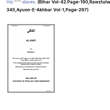
‑azwj
His
slaves.
(Bihar Vol-42.Page-190,Rawztulw
345,Ayuon-E-Akhbar Vol-1,Page-297)