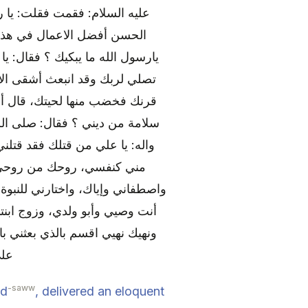
عليه السلام: فقمت فقلت: يا ر
الحسن أفضل الاعمال في هذا:
يارسول الله ما يبكيك ؟ فقال: ي
تصلي لربك وقد انبعث أشقى الا
قرنك فخضب منها لحيتك، قال أمي
سلامة من ديني ؟ فقال: صلى الله
واله: يا علي من قتلك فقد قتل
مني كنفسي، روحك من روحي وط
واصطفاني وإياك، واختارني للنبوة 
أنت وصيي وأبو ولدي، وزوج ابن
ونهيك نهيي اقسم بالذي بعثني بال
على
-saww
ed
, delivered an eloquent