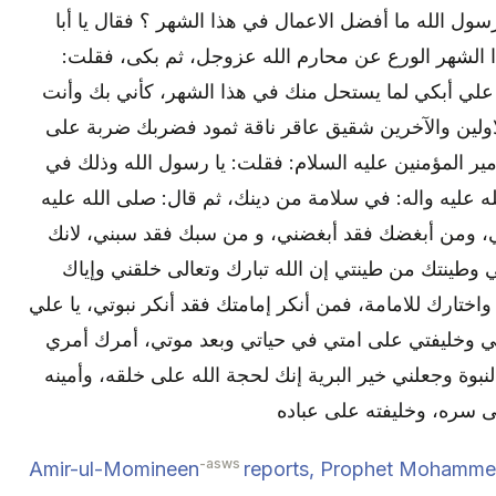
سول الله ما أفضل الاعمال في هذا الشهر ؟ فقال يا أبا
 الشهر الورع عن محارم الله عزوجل، ثم بكى، فقلت
ا علي أبكي لما يستحل منك في هذا الشهر، كأني بك وأنت
ولين والآخرين شقيق عاقر ناقة ثمود فضربك ضربة على
ر المؤمنين عليه السلام: فقلت: يا رسول الله وذلك في
 عليه واله: في سلامة من دينك، ثم قال: صلى الله عليه
ني، ومن أبغضك فقد أبغضني، و من سبك فقد سبني، لانك
ينتك من طينتي إن الله تبارك وتعالى خلقني وإياك
واختارك للامامة، فمن أنكر إمامتك فقد أنكر نبوتي، يا علي
تي وخليفتي على امتي في حياتي وبعد موتي، أمرك أمري
نبوة وجعلني خير البرية إنك لحجة الله على خلقه، وأمينه
 سره، وخليفته على عباده
-asws
Amir-ul-Momineen
reports, Prophet Mohamm