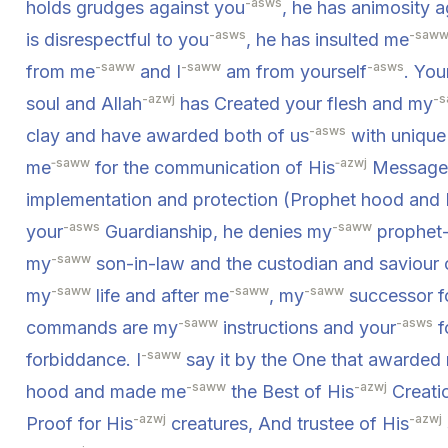
-asws
holds grudges against you
, he has animosity 
-asws
-saw
is disrespectful to you
, he has insulted me
-saww
-saww
-asws
from me
and I
am from yourself
. You
-azwj
-
soul and Allah
has Created your flesh and my
-asws
clay and have awarded both of us
with unique 
‑saww
‑azwj
me
for the communication of His
Message
implementation and protection (Prophet hood and
-asws
-saww
your
Guardianship, he denies my
prophet-
-saww
my
son-in-law and the custodian and saviour
-saww
-saww
-saww
my
life and after me
, my
successor f
-saww
-asws
commands are my
instructions and your
f
-saww
forbiddance. I
say it by the One that awarded
-saww
-azwj
hood and made me
the Best of His
Creati
-azwj
-azwj
Proof for His
creatures, And trustee of His