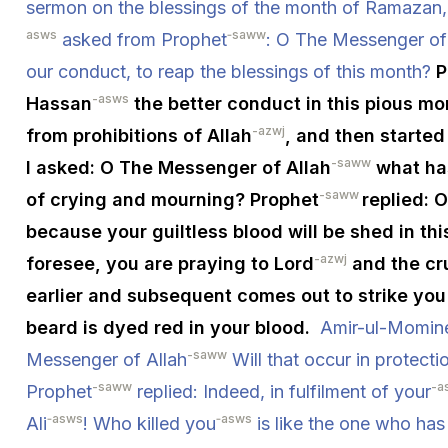
sermon on the blessings of the month of Ramazan, A
asws
‑saww
asked from Prophet
: O The Messenger of
our conduct, to reap the blessings of this month?
P
-asws
Hassan
the better conduct in this pious mo
-azwj
from prohibitions of Allah
, and then started 
-saww
I asked: O The Messenger of Allah
what has
-saww
of crying and mourning? Prophet
replied: O
because your guiltless blood will be shed in th
-azwj
foresee, you are praying to Lord
and the cr
earlier and subsequent comes out to strike yo
beard is dyed red in your blood.
Amir-ul-Momin
-saww
Messenger of Allah
Will that occur in protecti
-saww
-a
Prophet
replied: Indeed, in fulfilment of your
‑asws
‑asws
Ali
! Who killed you
is like the one who has