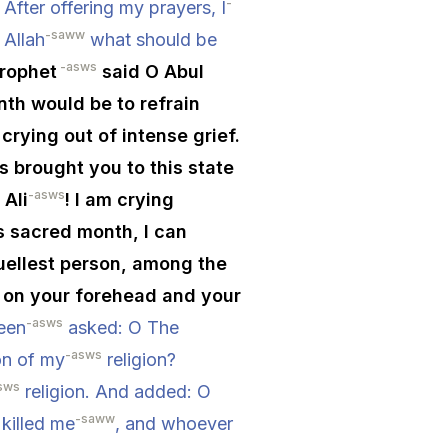
-
fter offering my prayers, I
-saww
 Allah
what should be
-asws
rophet
said O Abul
nth would be to refrain
crying out of intense grief.
 brought you to this state
-asws
 Ali
! I am crying
is sacred month, I can
uellest person, among the
u on your forehead and your
-asws
een
asked: O The
-asws
on of my
religion?
sws
religion. And added: O
-saww
 killed me
, and whoever