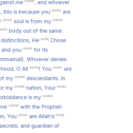
‑saww
against me
, and whoever
w
-asws
, this is because you
are
-asws
-saww
r
soul is from my
saww
body out of the same
-azwj
distinctions, He
Chose
-asws
 and you
for its
 Immamat). Whoever denies
‑asws
-asws
hood, O Ali
! You
are
-saww
 of my
descendants. In
-saww
-asws
or my
nation, Your
-saww
orbiddance is my
-saww
 me
with the Prophet-
-asws
-azwj
on, You
are Allah’s
secrets, and guardian of